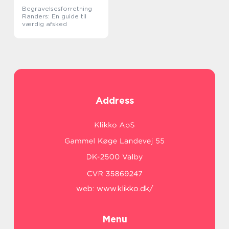
Begravelsesforretning
Randers: En guide til
værdig afsked
Address
web:
www.klikko.dk/
Menu