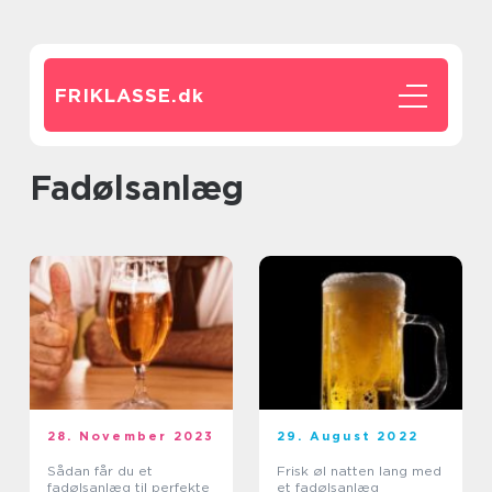
FRIKLASSE.
dk
fadølsanlæg
28. November 2023
29. August 2022
Sådan får du et
Frisk øl natten lang med
fadølsanlæg til perfekte
et fadølsanlæg