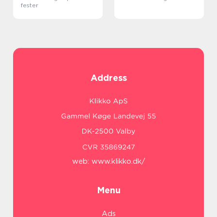
fester
Address
web:
www.klikko.dk/
Menu
Ads