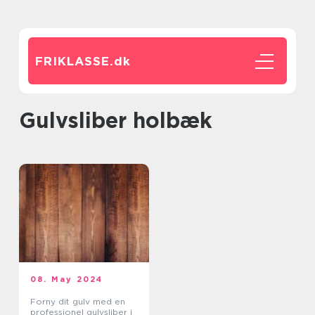
FRIKLASSE.
dk
gulvsliber holbæk
08. May 2024
Forny dit gulv med en
professionel gulvsliber i