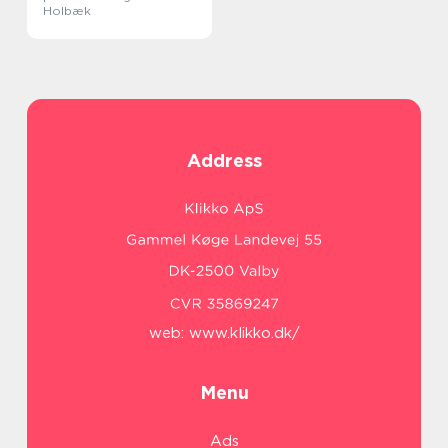
Holbæk
Address
web:
www.klikko.dk/
Menu
Ads