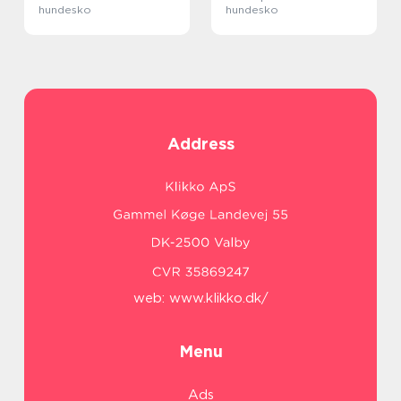
hundesko
hundesko
Address
web:
www.klikko.dk/
Menu
Ads