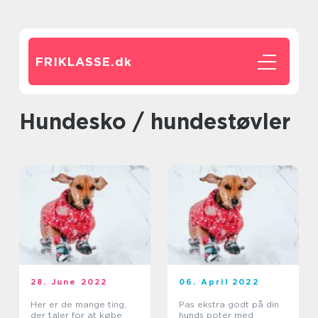
FRIKLASSE.
dk
hundesko / hundestøvler
28. June 2022
06. April 2022
Her er de mange ting,
Pas ekstra godt på din
der taler for at købe
hunds poter med