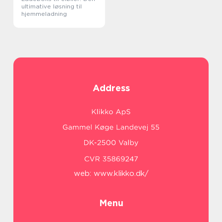
ultimative løsning til
hjemmeladning
Address
web:
www.klikko.dk/
Menu