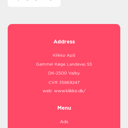
Address
web:
www.klikko.dk/
Menu
Ads