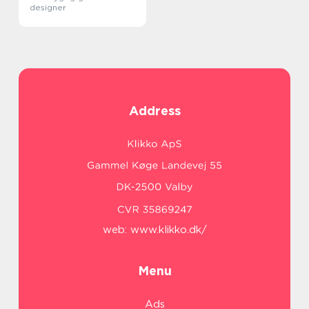
designer
Address
web:
www.klikko.dk/
Menu
Ads