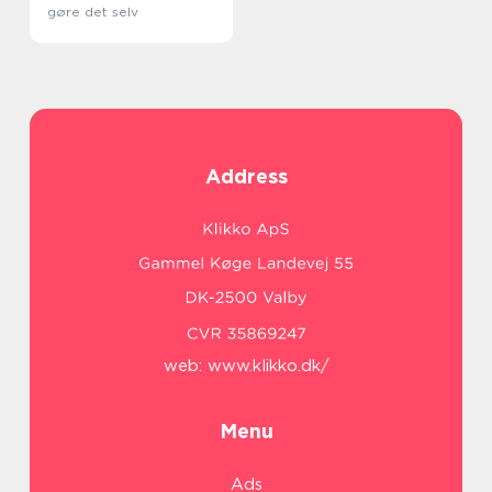
gøre det selv
Address
web:
www.klikko.dk/
Menu
Ads