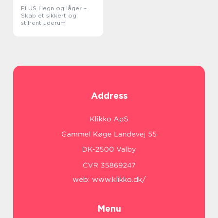
PLUS Hegn og låger –
Skab et sikkert og
stilrent uderum
Address
web:
www.klikko.dk/
Menu