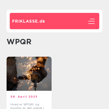
FRIKLASSE.
dk
WPQR
08. April 2025
Hvad er WPQR, og
hvorfor er det vigtigt i