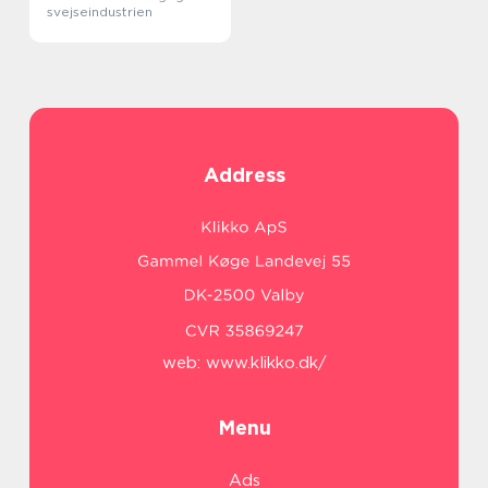
svejseindustrien
Address
web:
www.klikko.dk/
Menu
Ads