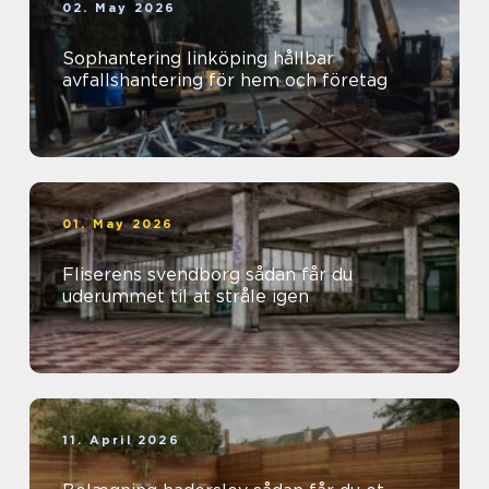
02. May 2026
Sophantering linköping hållbar
avfallshantering för hem och företag
01. May 2026
Fliserens svendborg sådan får du
uderummet til at stråle igen
11. April 2026