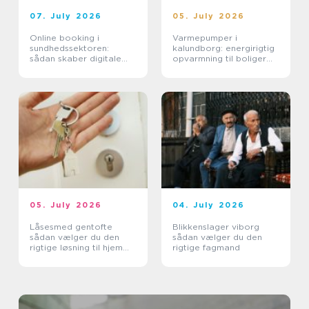
07. July 2026
05. July 2026
Online booking i
Varmepumper i
sundhedssektoren:
kalundborg: energirigtig
sådan skaber digitale
opvarmning til boliger
aftaler mere ro i
og erhverv
hverdagen
05. July 2026
04. July 2026
Låsesmed gentofte
Blikkenslager viborg
sådan vælger du den
sådan vælger du den
rigtige løsning til hjem
rigtige fagmand
og erhverv