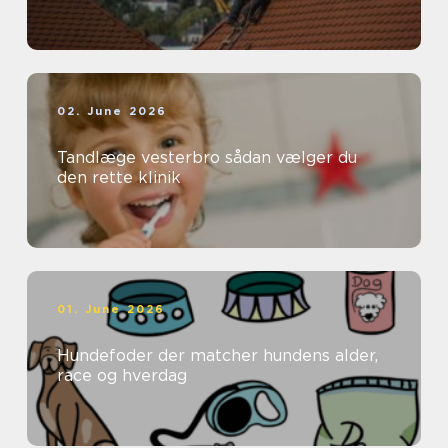
02. June 2026
Tandlæge vesterbro sådan vælger du
den rette klinik
01. June 2026
Hundefoder der matcher hundens alder,
race og hverdag