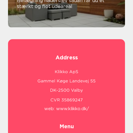
Belægning haderslev sådan får du et
stærkt og flot udeareal
Address
web:
www.klikko.dk/
Menu