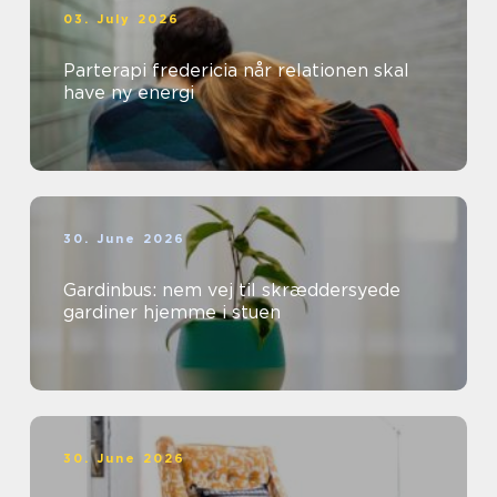
03. July 2026
Parterapi fredericia når relationen skal
have ny energi
30. June 2026
Gardinbus: nem vej til skræddersyede
gardiner hjemme i stuen
30. June 2026