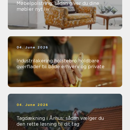
Møbelpolstring: sådan giver du dine
møbler nyt liv
04. June 2026
Industrilakering holstebro holdbare
overflader til både erhverv og private
04. June 2026
Tagdækning i Århus: sådan vælger du
den rette løsning til dit tag