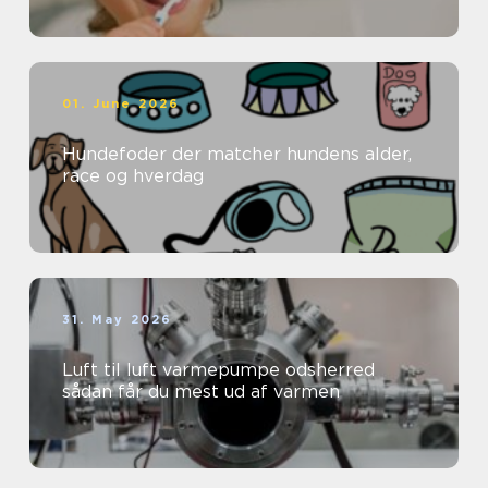
01. June 2026
Hundefoder der matcher hundens alder,
race og hverdag
31. May 2026
Luft til luft varmepumpe odsherred
sådan får du mest ud af varmen