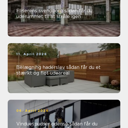
Fliserens svendborg sådan får du
uderummet til at stråle igen
11. April 2026
Belægning haderslev sådan får du et
stærkt og flot udeareal
06. April 2026
Vinduespudser odense sådan får du