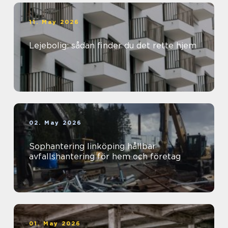
11. May 2026
Lejebolig: sådan finder du det rette hjem
02. May 2026
Sophantering linköping hållbar
avfallshantering för hem och företag
01. May 2026