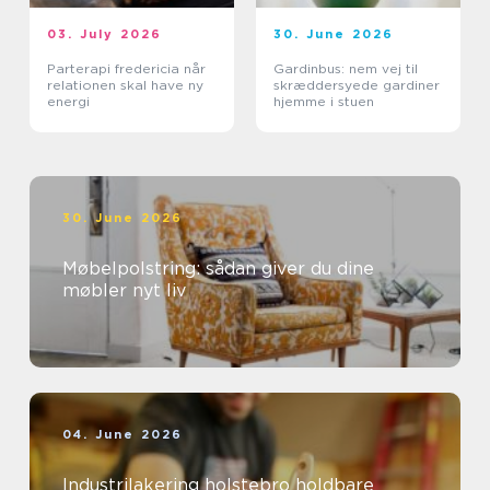
03. July 2026
30. June 2026
Parterapi fredericia når
Gardinbus: nem vej til
relationen skal have ny
skræddersyede gardiner
energi
hjemme i stuen
30. June 2026
Møbelpolstring: sådan giver du dine
møbler nyt liv
04. June 2026
Industrilakering holstebro holdbare