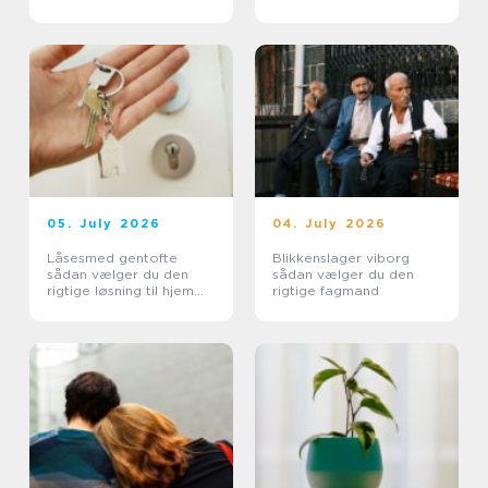
og erhverv
05. July 2026
04. July 2026
Låsesmed gentofte
Blikkenslager viborg
sådan vælger du den
sådan vælger du den
rigtige løsning til hjem
rigtige fagmand
og erhverv