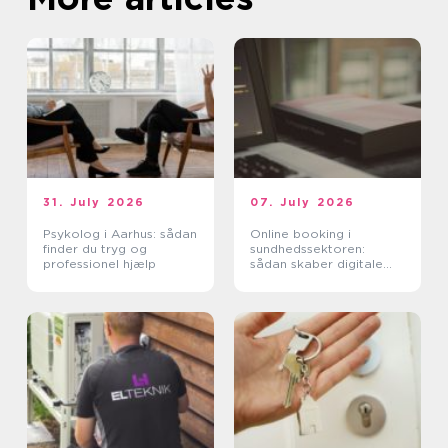
31. July 2026
07. July 2026
Psykolog i Aarhus: sådan
Online booking i
finder du tryg og
sundhedssektoren:
professionel hjælp
sådan skaber digitale
aftaler mere ro i
hverdagen