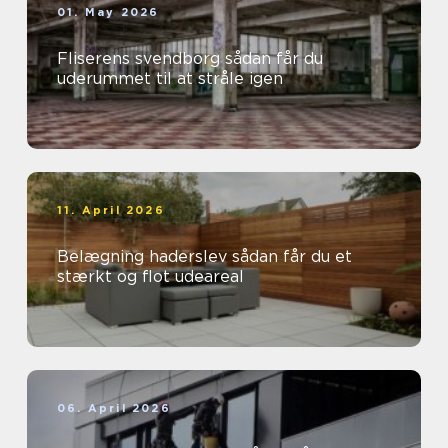
01. May 2026
Fliserens svendborg sådan får du
uderummet til at stråle igen
11. April 2026
Belægning haderslev sådan får du et
stærkt og flot udeareal
06. April 2026