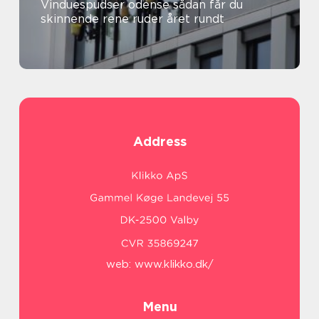
Vinduespudser odense sådan får du
skinnende rene ruder året rundt
Address
web:
www.klikko.dk/
Menu