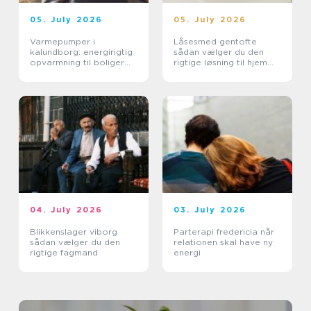
05. July 2026
05. July 2026
Varmepumper i
Låsesmed gentofte
kalundborg: energirigtig
sådan vælger du den
opvarmning til boliger
rigtige løsning til hjem
og erhverv
og erhverv
04. July 2026
03. July 2026
Blikkenslager viborg
Parterapi fredericia når
sådan vælger du den
relationen skal have ny
rigtige fagmand
energi