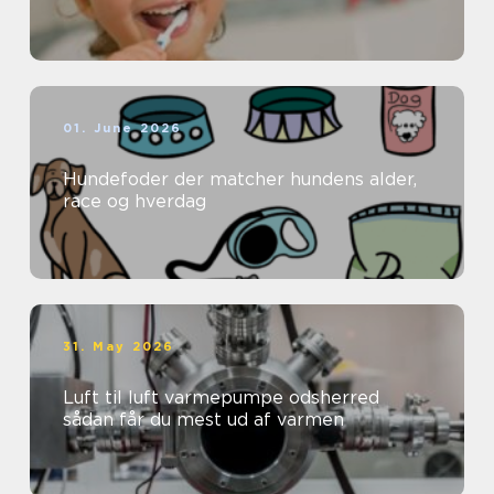
01. June 2026
Hundefoder der matcher hundens alder,
race og hverdag
31. May 2026
Luft til luft varmepumpe odsherred
sådan får du mest ud af varmen