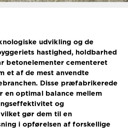
knologiske udvikling og de
 byggeriets hastighed, holdbarhed
 har betonelementer cementeret
m et af de mest anvendte
gebranchen. Disse præfabrikerede
er en optimal balance mellem
ingseffektivitet og
vilket gør dem til en
ing i opførelsen af forskellige