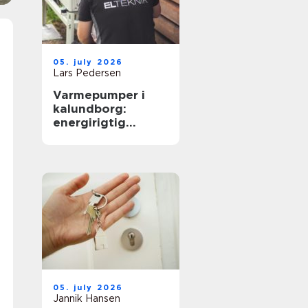
05. july 2026
Lars Pedersen
Varmepumper i
kalundborg:
energirigtig
opvarmning til
boliger og erhverv
05. july 2026
Jannik Hansen