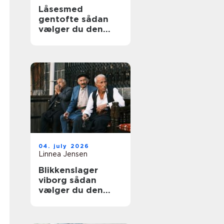
Låsesmed
gentofte sådan
vælger du den
rigtige løsning til
hjem og erhverv
04. july 2026
Linnea Jensen
Blikkenslager
viborg sådan
vælger du den
rigtige fagmand