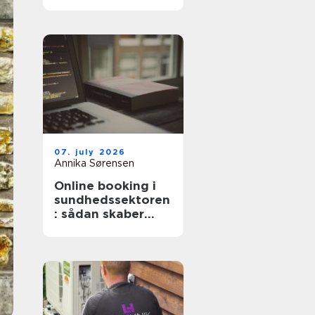
professionel hjælp
07. july 2026
Annika Sørensen
Online booking i
sundhedssektoren
: sådan skaber
digitale aftaler
mere ro i
hverdagen