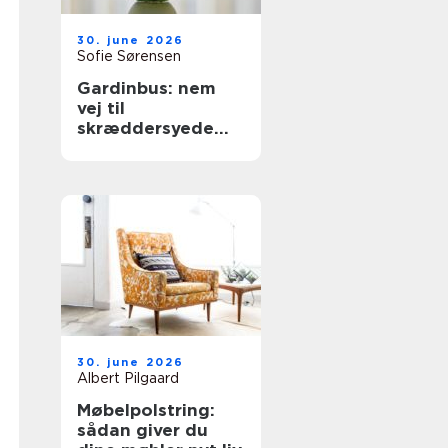
30. june 2026
Sofie Sørensen
Gardinbus: nem
vej til
skræddersyede
gardiner hjemme i
stuen
30. june 2026
Albert Pilgaard
Møbelpolstring:
sådan giver du