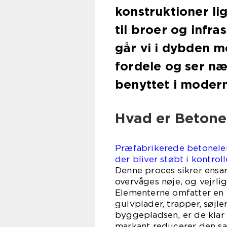
konstruktioner li
til broer og infra
går vi i dybden 
fordele og ser næ
benyttet i modern
Hvad er Betone
Præfabrikerede betonelem
der bliver støbt i kontrol
Denne proces sikrer ensar
overvåges nøje, og vejrli
Elementerne omfatter en
gulvplader, trapper, søjl
byggepladsen, er de klar 
markant reducerer den s