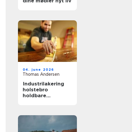
dine møbler nyt liv
04. june 2026
Thomas Andersen
Industrilakering
holstebro
holdbare
overflader til både
erhverv og private