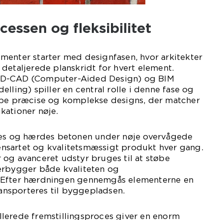
essen og fleksibilitet
menter starter med designfasen, hvor arkitekter
detaljerede planskridt for hvert element.
3D-CAD (Computer-Aided Design) og BIM
lling) spiller en central rolle i denne fase og
abe præcise og komplekse designs, der matcher
kationer nøje.
mes og hærdes betonen under nøje overvågede
t ensartet og kvalitetsmæssigt produkt hver gang.
 og avanceret udstyr bruges til at støbe
erbygger både kvaliteten og
 Efter hærdningen gennemgås elementerne en
ransporteres til byggepladsen.
lerede fremstillingsproces giver en enorm