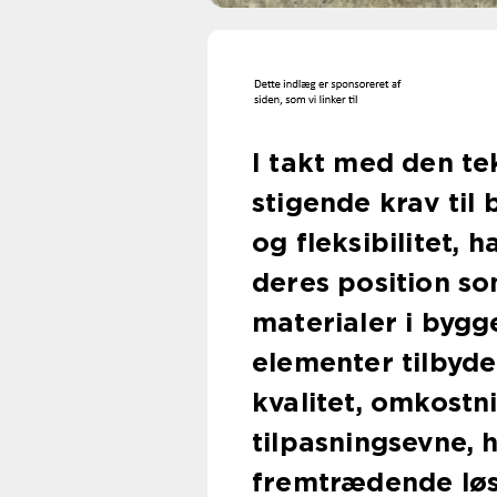
I takt med den te
stigende krav til
og fleksibilitet,
deres position so
materialer i byg
elementer tilbyd
kvalitet, omkostn
tilpasningsevne, h
fremtrædende løsn