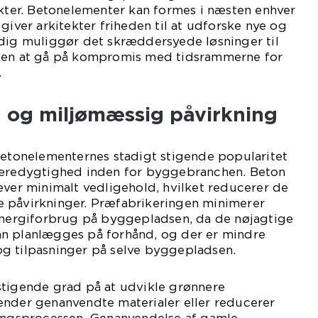
ekter. Betonelementer kan formes i næsten enhver
giver arkitekter friheden til at udforske nye og
idig muliggør det skræddersyede løsninger til
uden at gå på kompromis med tidsrammerne for
.
og miljømæssig påvirkning
betonelementernes stadigt stigende popularitet
bæredygtighed inden for byggebranchen. Beton
æver minimalt vedligehold, hvilket reducerer de
 påvirkninger. Præfabrikeringen minimerer
 energiforbrug på byggepladsen, da de nøjagtige
n planlægges på forhånd, og der er mindre
g tilpasninger på selve byggepladsen.
stigende grad på at udvikle grønnere
ender genanvendte materialer eller reducerer