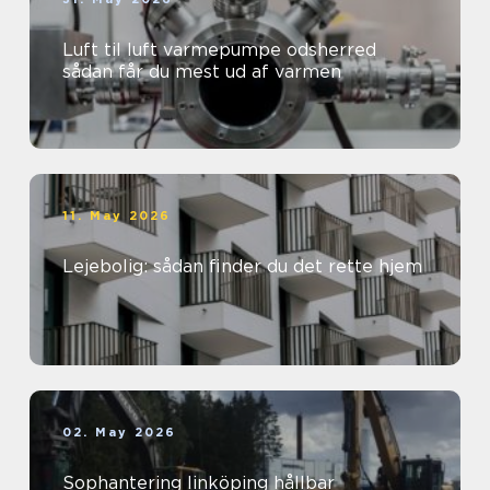
Luft til luft varmepumpe odsherred
sådan får du mest ud af varmen
11. May 2026
Lejebolig: sådan finder du det rette hjem
02. May 2026
Sophantering linköping hållbar