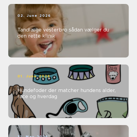
02. June 2026
Tandlæge vesterbro sådan vælger du
den rette klinik
01. June 2026
Hundefoder der matcher hundens alder,
race og hverdag
31. May 2026