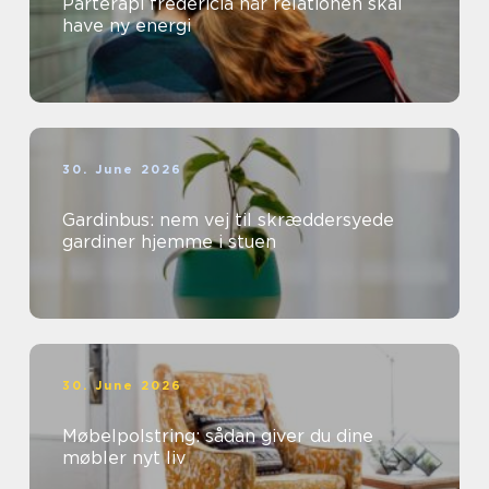
Parterapi fredericia når relationen skal
have ny energi
30. June 2026
Gardinbus: nem vej til skræddersyede
gardiner hjemme i stuen
30. June 2026
Møbelpolstring: sådan giver du dine
møbler nyt liv