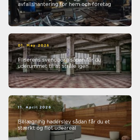
avfallshantering för hem och företag
01. May 2026
Fliserens svendborg sådan får du
uderummet til at stråle igen
11. April 2026
Belægning haderslev sådan får du et
stærkt og flot udeareal