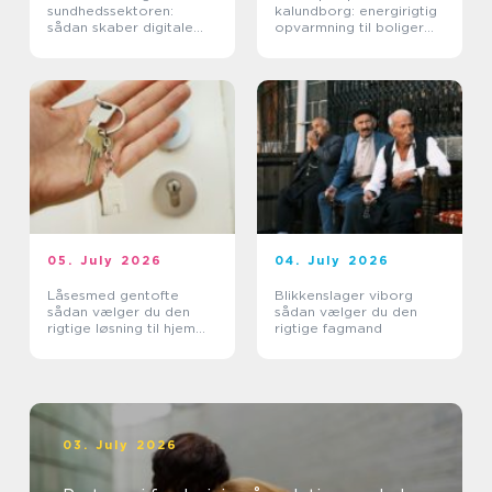
sundhedssektoren:
kalundborg: energirigtig
sådan skaber digitale
opvarmning til boliger
aftaler mere ro i
og erhverv
hverdagen
05. July 2026
04. July 2026
Låsesmed gentofte
Blikkenslager viborg
sådan vælger du den
sådan vælger du den
rigtige løsning til hjem
rigtige fagmand
og erhverv
03. July 2026