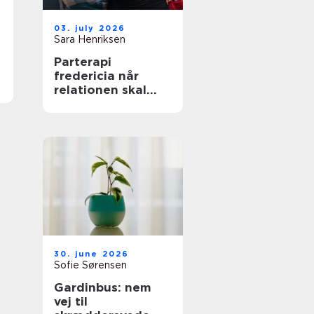
03. july 2026
Sara Henriksen
Parterapi
fredericia når
relationen skal
have ny energi
30. june 2026
Sofie Sørensen
Gardinbus: nem
vej til