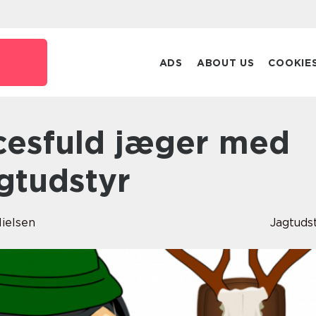
ADS
ABOUT US
COOKIE
agtudstyr
Nielsen
Jagtuds