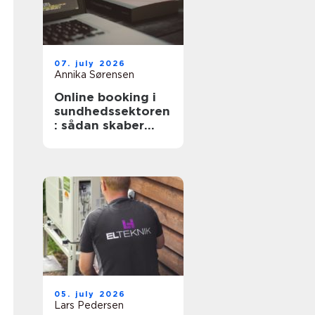
07. july 2026
Annika Sørensen
Online booking i
sundhedssektoren
: sådan skaber
digitale aftaler
mere ro i
hverdagen
05. july 2026
Lars Pedersen