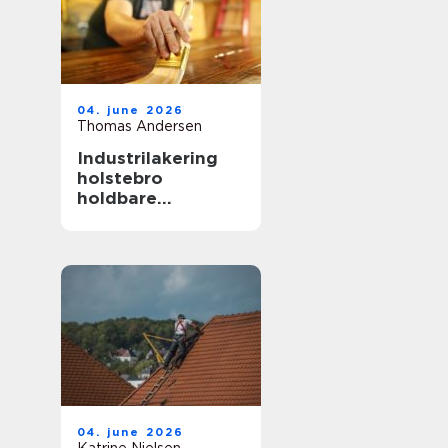
04. june 2026
Thomas Andersen
Industrilakering
holstebro
holdbare
overflader til både
erhverv og private
04. june 2026