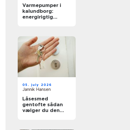
Varmepumper i
kalundborg:
energirigtig
opvarmning til
boliger og erhverv
05. july 2026
Jannik Hansen
Låsesmed
gentofte sådan
vælger du den
rigtige løsning til
hjem og erhverv