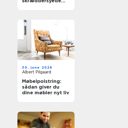
skræddersyede
gardiner hjemme i
stuen
30. june 2026
Albert Pilgaard
Møbelpolstring:
sådan giver du
dine møbler nyt liv