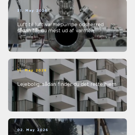
31. May 2026
Luft til luft varmepumpe odsherred
sådan får du mest ud af varmen
11. May 2026
Lejebolig: sådan finder du det rette hjem
02. May 2026