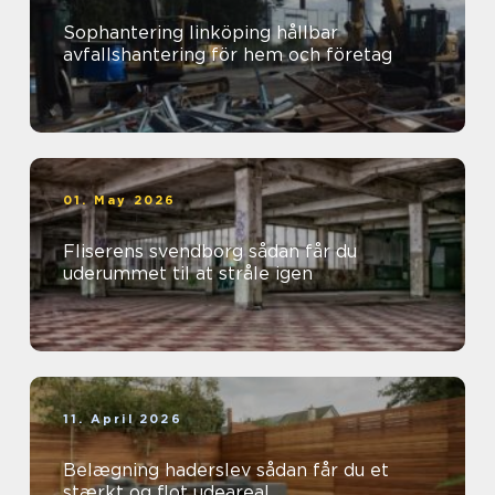
Sophantering linköping hållbar
avfallshantering för hem och företag
01. May 2026
Fliserens svendborg sådan får du
uderummet til at stråle igen
11. April 2026
Belægning haderslev sådan får du et
stærkt og flot udeareal