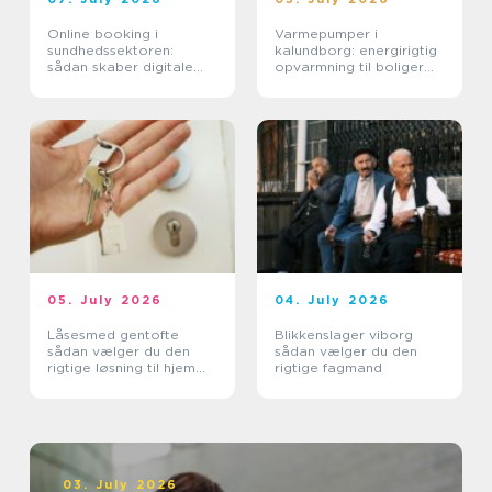
Online booking i
Varmepumper i
sundhedssektoren:
kalundborg: energirigtig
sådan skaber digitale
opvarmning til boliger
aftaler mere ro i
og erhverv
hverdagen
05. July 2026
04. July 2026
Låsesmed gentofte
Blikkenslager viborg
sådan vælger du den
sådan vælger du den
rigtige løsning til hjem
rigtige fagmand
og erhverv
03. July 2026