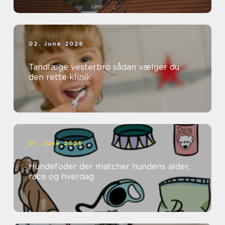
02. June 2026
Tandlæge vesterbro sådan vælger du
den rette klinik
01. June 2026
Hundefoder der matcher hundens alder,
race og hverdag