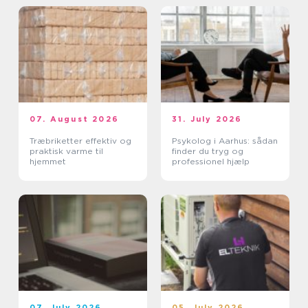
07. August 2026
31. July 2026
Træbriketter effektiv og
Psykolog i Aarhus: sådan
praktisk varme til
finder du tryg og
hjemmet
professionel hjælp
07. July 2026
05. July 2026