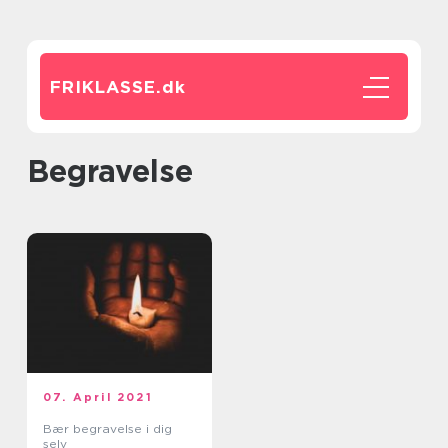
FRIKLASSE.
dk
begravelse
07. April 2021
Bær begravelse i dig
selv