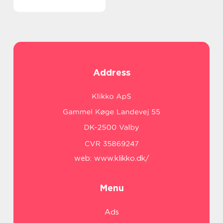
Address
web:
www.klikko.dk/
Menu
Ads