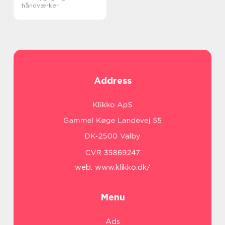
håndværker
Address
web:
www.klikko.dk/
Menu
Ads