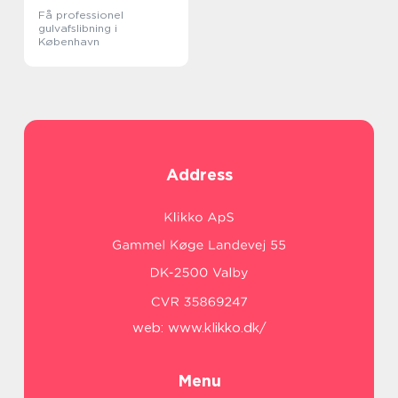
Få professionel
gulvafslibning i
København
Address
web:
www.klikko.dk/
Menu