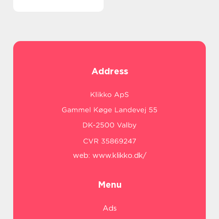
Address
web:
www.klikko.dk/
Menu
Ads