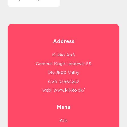
Address
web:
www.klikko.dk/
Menu
Ads