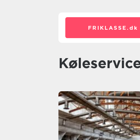
FRIKLASSE.
dk
køleservic