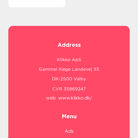
Address
web:
www.klikko.dk/
Menu
Ads