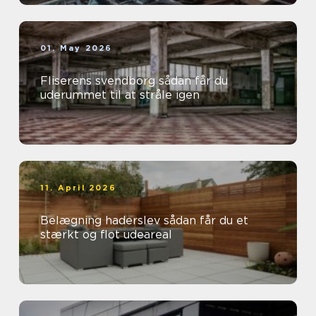
01. May 2026
Fliserens svendborg sådan får du
uderummet til at stråle igen
11. April 2026
Belægning haderslev sådan får du et
stærkt og flot udeareal