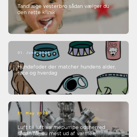
Tandlæge vesterbro sådan vælger du
den rette klinik
01. June 2026
Hundefoder der matcher hundens alder,
race og hverdag
31. May 2026
Luft til luft varmepumpe odsherred
sådan får du mest ud af varmen