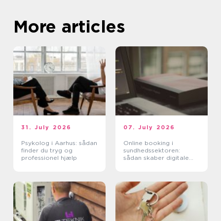
More articles
31. July 2026
07. July 2026
Psykolog i Aarhus: sådan
Online booking i
finder du tryg og
sundhedssektoren:
professionel hjælp
sådan skaber digitale
aftaler mere ro i
hverdagen