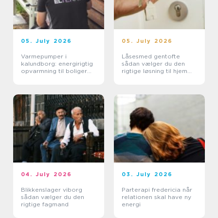
05. July 2026
05. July 2026
Varmepumper i
Låsesmed gentofte
kalundborg: energirigtig
sådan vælger du den
opvarmning til boliger
rigtige løsning til hjem
og erhverv
og erhverv
04. July 2026
03. July 2026
Blikkenslager viborg
Parterapi fredericia når
sådan vælger du den
relationen skal have ny
rigtige fagmand
energi