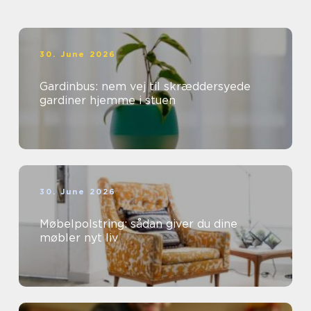
30. June 2026
Gardinbus: nem vej til skræddersyede
gardiner hjemme i stuen
30. June 2026
Møbelpolstring: sådan giver du dine
møbler nyt liv