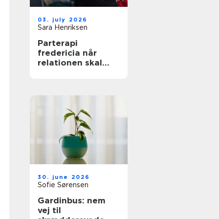
03. july 2026
Sara Henriksen
Parterapi
fredericia når
relationen skal
have ny energi
30. june 2026
Sofie Sørensen
Gardinbus: nem
vej til