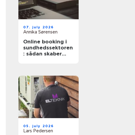
07. july 2026
Annika Sørensen
Online booking i
sundhedssektoren
: sådan skaber
digitale aftaler
mere ro i
hverdagen
05. july 2026
Lars Pedersen