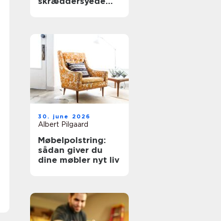
skræddersyede
gardiner hjemme i
stuen
30. june 2026
Albert Pilgaard
Møbelpolstring:
sådan giver du
dine møbler nyt liv