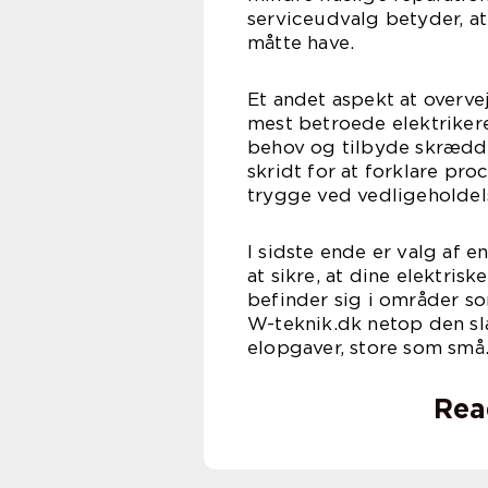
serviceudvalg betyder, at
måtte have.
Et andet aspekt at overve
mest betroede elektrikere
behov og tilbyde skrædde
skridt for at forklare pro
trygge ved vedligeholdelse
I sidste ende er valg af 
at sikre, at dine elektris
befinder sig i områder so
W-teknik.dk netop den sla
elopgaver, store som små
Rea