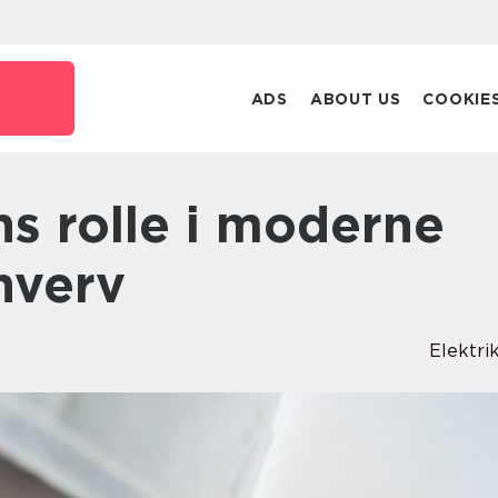
ADS
ABOUT US
COOKIE
hverv
Elektri