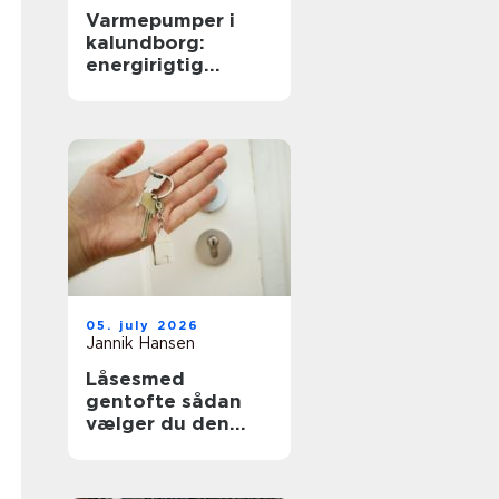
Varmepumper i
kalundborg:
energirigtig
opvarmning til
boliger og erhverv
05. july 2026
Jannik Hansen
Låsesmed
gentofte sådan
vælger du den
rigtige løsning til
hjem og erhverv