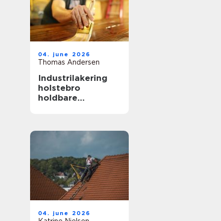
04. june 2026
Thomas Andersen
Industrilakering
holstebro
holdbare
overflader til både
erhverv og private
04. june 2026