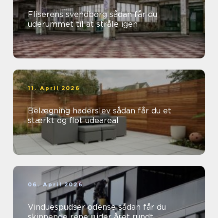
Fliserens svendborg sådan får du
uderummet til at stråle igen
11. April 2026
Belægning haderslev sådan får du et
stærkt og flot udeareal
06. April 2026
Vinduespudser odense sådan får du
skinnende rene ruder året rundt