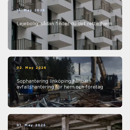
11. May 2026
Lejebolig: sådan finder du det rette hjem
02. May 2026
Sophantering linköping hållbar
avfallshantering för hem och företag
01. May 2026