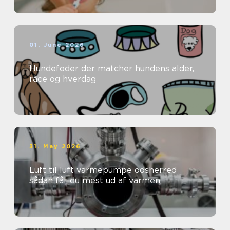
01. June 2026
Hundefoder der matcher hundens alder,
race og hverdag
31. May 2026
Luft til luft varmepumpe odsherred
sådan får du mest ud af varmen