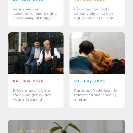
Varmepumper i
Låsesmed gentofte
kalundborg: energirigtig
sådan vælger du den
opvarmning til boliger
rigtige løsning til hjem
og erhverv
og erhverv
04. July 2026
03. July 2026
Blikkenslager viborg
Parterapi fredericia når
sådan vælger du den
relationen skal have ny
rigtige fagmand
energi
30. June 2026