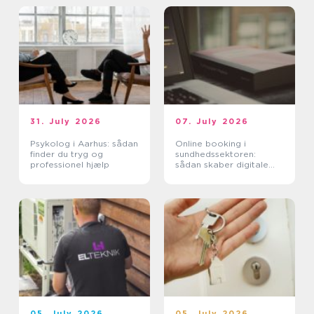
31. July 2026
07. July 2026
Psykolog i Aarhus: sådan
Online booking i
finder du tryg og
sundhedssektoren:
professionel hjælp
sådan skaber digitale
aftaler mere ro i
hverdagen
05. July 2026
05. July 2026