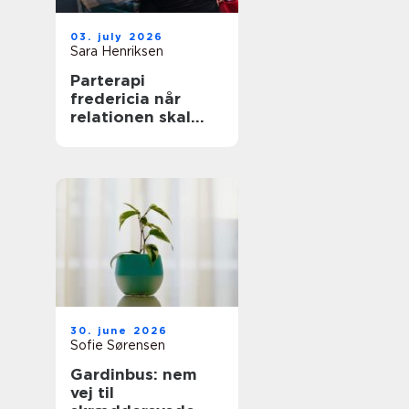
03. july 2026
Sara Henriksen
Parterapi
fredericia når
relationen skal
have ny energi
30. june 2026
Sofie Sørensen
Gardinbus: nem
vej til