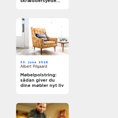
skræddersyede
gardiner hjemme i
stuen
30. june 2026
Albert Pilgaard
Møbelpolstring:
sådan giver du
dine møbler nyt liv