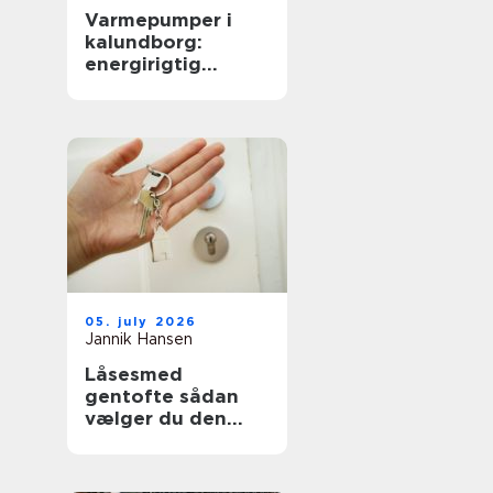
Varmepumper i
kalundborg:
energirigtig
opvarmning til
boliger og erhverv
05. july 2026
Jannik Hansen
Låsesmed
gentofte sådan
vælger du den
rigtige løsning til
hjem og erhverv