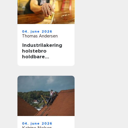
04. june 2026
Thomas Andersen
Industrilakering
holstebro
holdbare
overflader til både
erhverv og private
04. june 2026