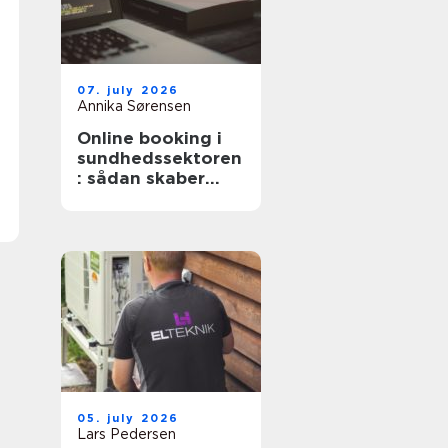
07. july 2026
Annika Sørensen
Online booking i
sundhedssektoren
: sådan skaber
digitale aftaler
mere ro i
hverdagen
05. july 2026
Lars Pedersen