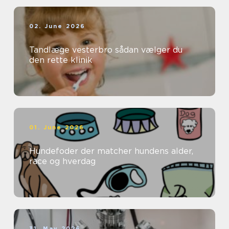
02. June 2026
Tandlæge vesterbro sådan vælger du
den rette klinik
01. June 2026
Hundefoder der matcher hundens alder,
race og hverdag
31. May 2026