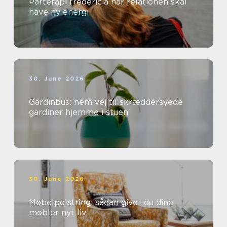
Parterapi fredericia når relationen skal
have ny energi
30. June 2026
Gardinbus: nem vej til skræddersyede
gardiner hjemme i stuen
30. June 2026
Møbelpolstring: sådan giver du dine
møbler nyt liv