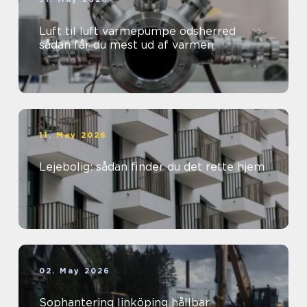
Luft til luft varmepumpe odsherred
sådan får du mest ud af varmen
11. May 2026
Lejebolig: sådan finder du det rette hjem
02. May 2026
Sophantering linköping hållbar