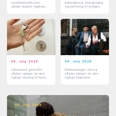
sundhedssektoren:
kalundborg: energirigtig
sådan skaber digitale
opvarmning til boliger
aftaler mere ro i
og erhverv
hverdagen
05. July 2026
04. July 2026
Låsesmed gentofte
Blikkenslager viborg
sådan vælger du den
sådan vælger du den
rigtige løsning til hjem
rigtige fagmand
og erhverv
03. July 2026