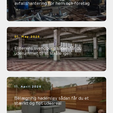
avfallshantering för hem och företag
01. May 2026
Fliserens svendborg sådan får du
uderummet til at stråle igen
11. April 2026
Belægning haderslev sådan får du et
stærkt og flot udeareal