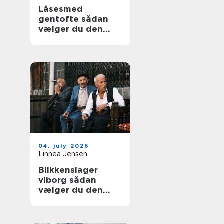
Låsesmed
gentofte sådan
vælger du den
rigtige løsning til
hjem og erhverv
04. july 2026
Linnea Jensen
Blikkenslager
viborg sådan
vælger du den
rigtige fagmand