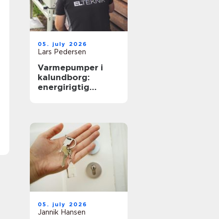
05. july 2026
Lars Pedersen
Varmepumper i
kalundborg:
energirigtig
opvarmning til
boliger og erhverv
05. july 2026
Jannik Hansen