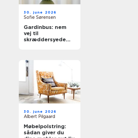
30. june 2026
Sofie Sørensen
Gardinbus: nem
vej til
skræddersyede
gardiner hjemme i
stuen
30. june 2026
Albert Pilgaard
Møbelpolstring:
sådan giver du