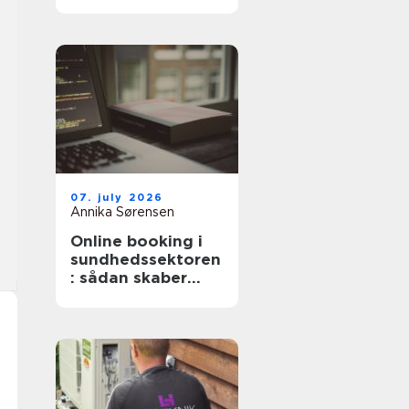
professionel hjælp
07. july 2026
Annika Sørensen
Online booking i
sundhedssektoren
: sådan skaber
digitale aftaler
mere ro i
hverdagen