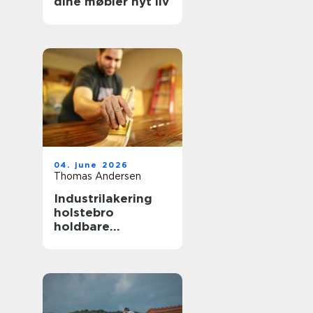
dine møbler nyt liv
04. june 2026
Thomas Andersen
Industrilakering
holstebro
holdbare
overflader til både
erhverv og private