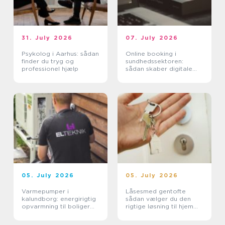
31. July 2026
07. July 2026
Psykolog i Aarhus: sådan
Online booking i
finder du tryg og
sundhedssektoren:
professionel hjælp
sådan skaber digitale
aftaler mere ro i
hverdagen
05. July 2026
05. July 2026
Varmepumper i
Låsesmed gentofte
kalundborg: energirigtig
sådan vælger du den
opvarmning til boliger
rigtige løsning til hjem
og erhverv
og erhverv