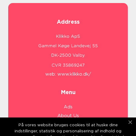
Address
web:
www.klikko.dk/
Menu
Ads
About Us
Cookies
På vores website bruges cookies til at huske dine
indstillinger, statistik og personalisering af indhold og
Contact