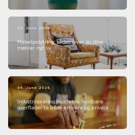
30. June 2026
Møbelpolstring: sådan giver du dine
møbler nyt liv
04. June 2026
Industrilakering holstebro holdbare
overflader til både erhverv og private