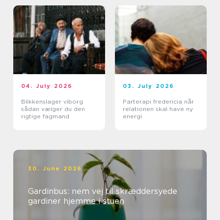
04. July 2026
03. July 2026
Blikkenslager viborg
Parterapi fredericia når
sådan vælger du den
relationen skal have ny
rigtige fagmand
energi
30. June 2026
Gardinbus: nem vej til skræddersyede
gardiner hjemme i stuen