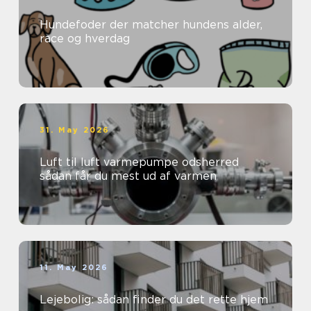
Hundefoder der matcher hundens alder,
race og hverdag
31. May 2026
Luft til luft varmepumpe odsherred
sådan får du mest ud af varmen
11. May 2026
Lejebolig: sådan finder du det rette hjem