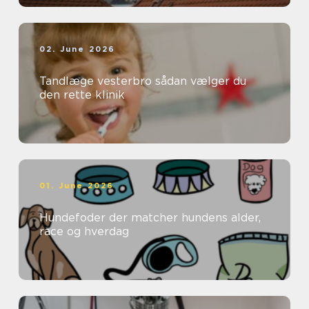
02. June 2026
Tandlæge vesterbro sådan vælger du
den rette klinik
01. June 2026
Hundefoder der matcher hundens alder,
race og hverdag