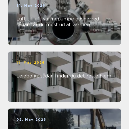
31. May 2026
Luft til luft varmepumpe odsherred
sådan får du mest ud af varmen
11. May 2026
Lejebolig: sådan finder du det rette hjem
02. May 2026