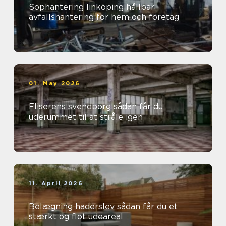
Sophantering linköping hållbar
avfallshantering för hem och företag
01. May 2026
Fliserens svendborg sådan får du
uderummet til at stråle igen
11. April 2026
Belægning haderslev sådan får du et
stærkt og flot udeareal