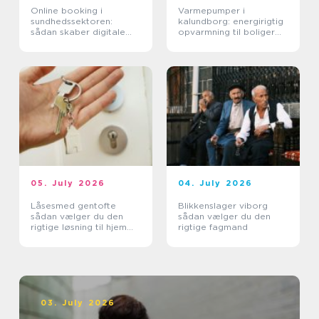
Online booking i
Varmepumper i
sundhedssektoren:
kalundborg: energirigtig
sådan skaber digitale
opvarmning til boliger
aftaler mere ro i
og erhverv
hverdagen
05. July 2026
04. July 2026
Låsesmed gentofte
Blikkenslager viborg
sådan vælger du den
sådan vælger du den
rigtige løsning til hjem
rigtige fagmand
og erhverv
03. July 2026