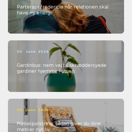
Parterapi fredericia når relationen skal
have ny energi
30. June 2026
Gardinbus: nem vej til skræddersyede
gardiner hjemme i stuen
30. June 2026
Møbelpolstring: sådan giver du dine
møbler nyt liv