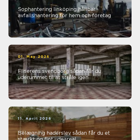
Sophantering linköping hållbar
avfallshantering för hem och företag
01. May 2026
Fliserens svendborg sådan får du
uderummet til at stråle igen
11. April 2026
Belægning haderslev sådan får du et
stærkt og flot udeareal