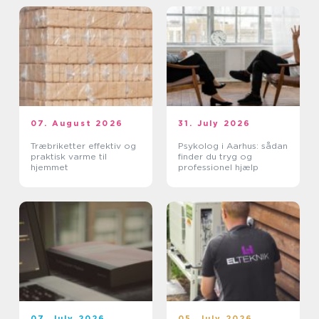
07. August 2026
31. July 2026
Træbriketter effektiv og
Psykolog i Aarhus: sådan
praktisk varme til
finder du tryg og
hjemmet
professionel hjælp
07. July 2026
05. July 2026