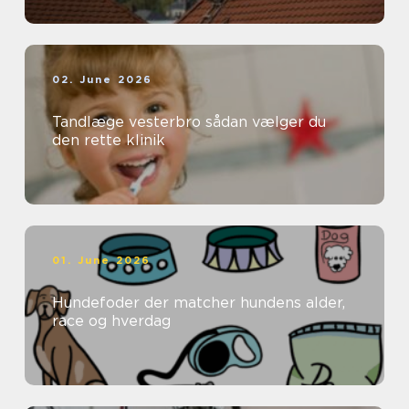
02. June 2026
Tandlæge vesterbro sådan vælger du
den rette klinik
01. June 2026
Hundefoder der matcher hundens alder,
race og hverdag