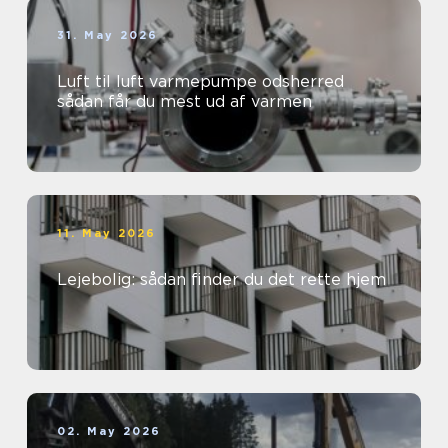
31. May 2026
Luft til luft varmepumpe odsherred
sådan får du mest ud af varmen
11. May 2026
Lejebolig: sådan finder du det rette hjem
02. May 2026