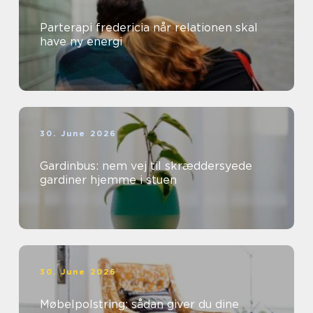
Parterapi fredericia når relationen skal
have ny energi
30. June 2026
Gardinbus: nem vej til skræddersyede
gardiner hjemme i stuen
30. June 2026
Møbelpolstring: sådan giver du dine