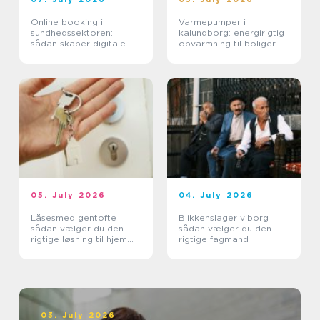
Online booking i
Varmepumper i
sundhedssektoren:
kalundborg: energirigtig
sådan skaber digitale
opvarmning til boliger
aftaler mere ro i
og erhverv
hverdagen
05. July 2026
04. July 2026
Låsesmed gentofte
Blikkenslager viborg
sådan vælger du den
sådan vælger du den
rigtige løsning til hjem
rigtige fagmand
og erhverv
03. July 2026