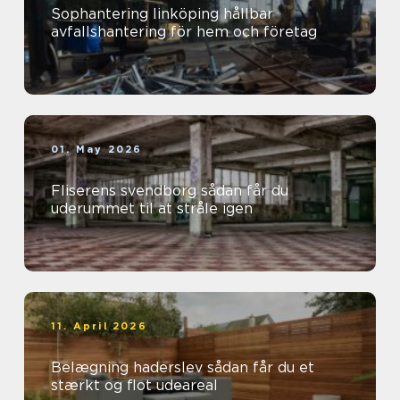
Sophantering linköping hållbar
avfallshantering för hem och företag
01. May 2026
Fliserens svendborg sådan får du
uderummet til at stråle igen
11. April 2026
Belægning haderslev sådan får du et
stærkt og flot udeareal