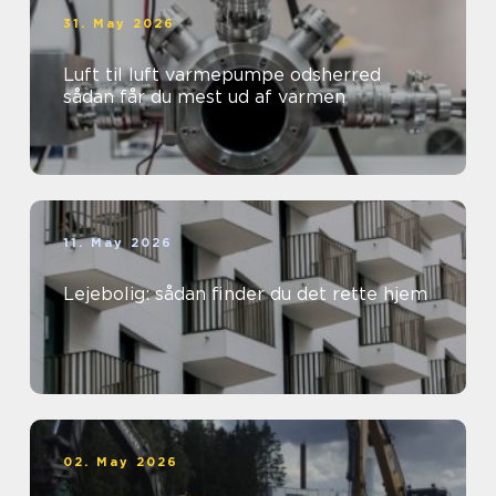
31. May 2026
Luft til luft varmepumpe odsherred
sådan får du mest ud af varmen
11. May 2026
Lejebolig: sådan finder du det rette hjem
02. May 2026