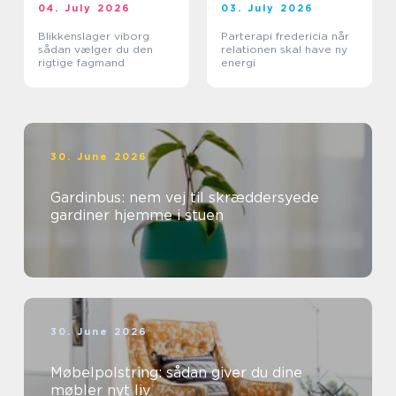
04. July 2026
03. July 2026
Blikkenslager viborg
Parterapi fredericia når
sådan vælger du den
relationen skal have ny
rigtige fagmand
energi
30. June 2026
Gardinbus: nem vej til skræddersyede
gardiner hjemme i stuen
30. June 2026
Møbelpolstring: sådan giver du dine
møbler nyt liv