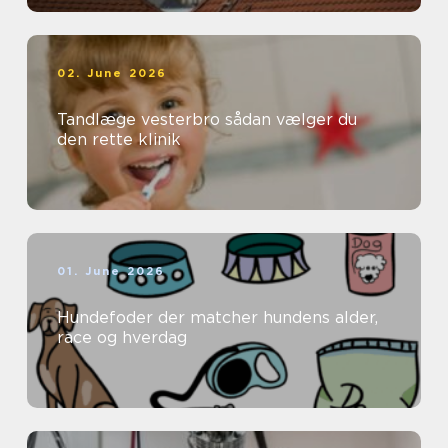
02. June 2026
Tandlæge vesterbro sådan vælger du
den rette klinik
01. June 2026
Hundefoder der matcher hundens alder,
race og hverdag