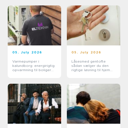
hverdagen
05. July 2026
05. July 2026
Varmepumper i
Låsesmed gentofte
kalundborg: energirigtig
sådan vælger du den
opvarmning til boliger
rigtige løsning til hjem
og erhverv
og erhverv