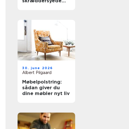
skræddersyede
gardiner hjemme i
stuen
30. june 2026
Albert Pilgaard
Møbelpolstring:
sådan giver du
dine møbler nyt liv