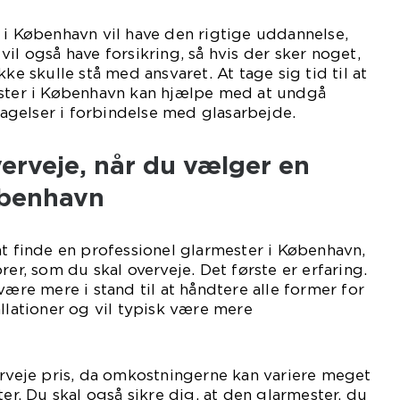
 i København vil have den rigtige uddannelse,
il også have forsikring, så hvis der sker noget,
kke skulle stå med ansvaret. At tage sig tid til at
ester i København kan hjælpe med at undgå
ltagelser i forbindelse med glasarbejde.
erveje, når du vælger en
øbenhavn
at finde en professionel glarmester i København,
rer, som du skal overveje. Det første er erfaring.
være mere i stand til at håndtere alle former for
allationer og vil typisk være mere
erveje pris, da omkostningerne kan variere meget
ter. Du skal også sikre dig, at den glarmester, du