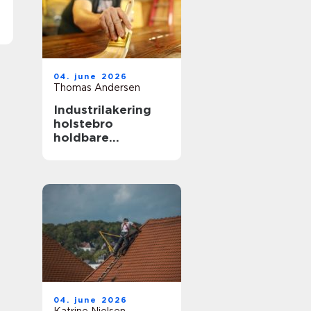
04. june 2026
Thomas Andersen
Industrilakering
holstebro
holdbare
overflader til både
erhverv og private
04. june 2026