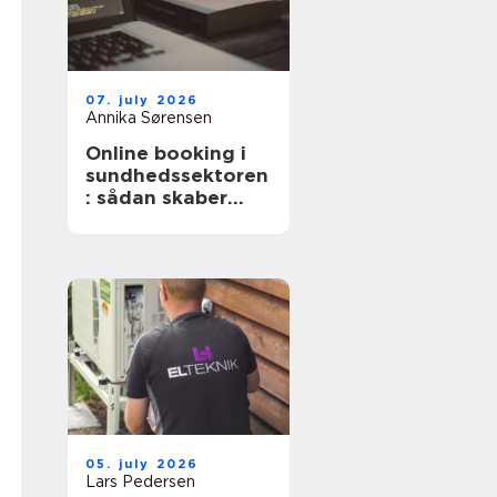
07. july 2026
Annika Sørensen
Online booking i
sundhedssektoren
: sådan skaber
digitale aftaler
mere ro i
hverdagen
05. july 2026
Lars Pedersen