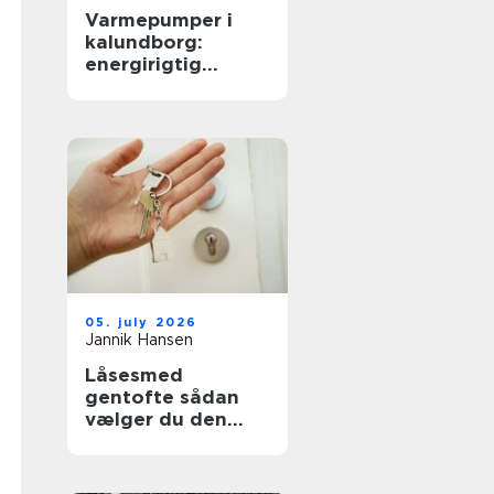
Varmepumper i
kalundborg:
energirigtig
opvarmning til
boliger og erhverv
05. july 2026
Jannik Hansen
Låsesmed
gentofte sådan
vælger du den
rigtige løsning til
hjem og erhverv