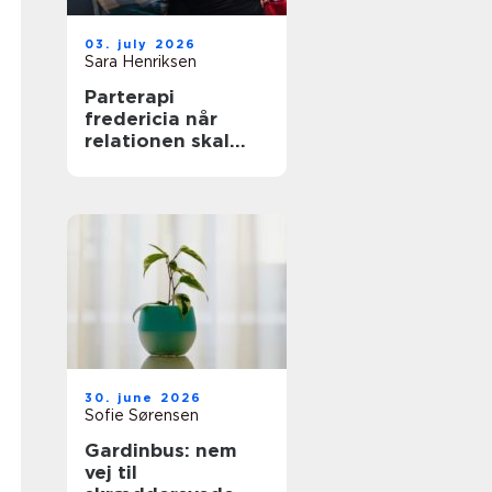
03. july 2026
Sara Henriksen
Parterapi
fredericia når
relationen skal
have ny energi
30. june 2026
Sofie Sørensen
Gardinbus: nem
vej til