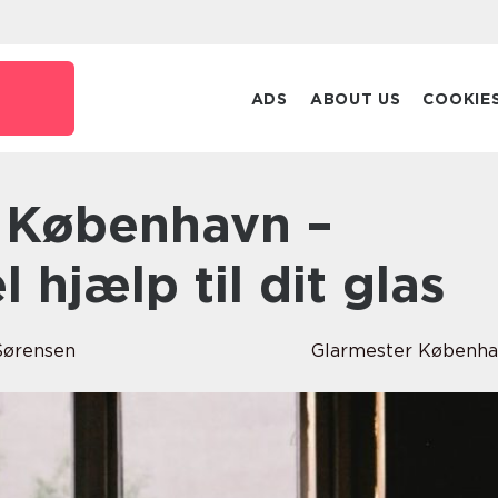
ADS
ABOUT US
COOKIE
 hjælp til dit glas
Sørensen
Glarmester Københ