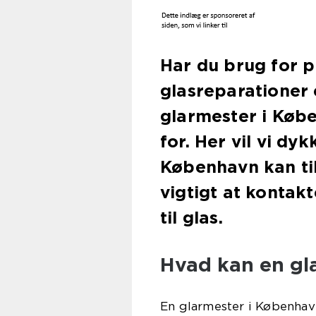
Har du brug for p
glasreparationer e
glarmester i Købe
for. Her vil vi dy
København kan til
vigtigt at kontak
til glas.
Hvad kan en gl
En glarmester i København