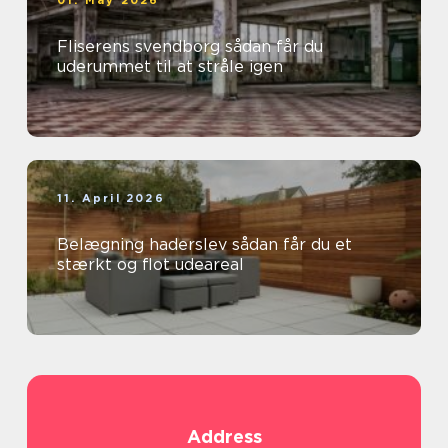
01. May 2026
Fliserens svendborg sådan får du
uderummet til at stråle igen
11. April 2026
Belægning haderslev sådan får du et
stærkt og flot udeareal
Address