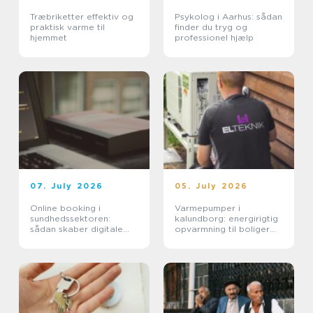
Træbriketter effektiv og
Psykolog i Aarhus: sådan
praktisk varme til
finder du tryg og
hjemmet
professionel hjælp
07. July 2026
05. July 2026
Online booking i
Varmepumper i
sundhedssektoren:
kalundborg: energirigtig
sådan skaber digitale
opvarmning til boliger
aftaler mere ro i
og erhverv
hverdagen