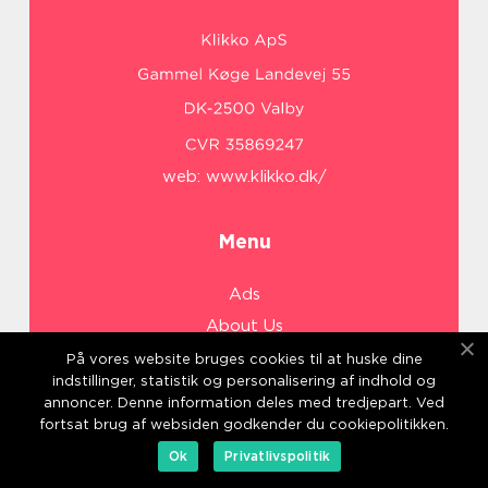
web:
www.klikko.dk/
Menu
Ads
About Us
Cookies
På vores website bruges cookies til at huske dine
indstillinger, statistik og personalisering af indhold og
Contact
annoncer. Denne information deles med tredjepart. Ved
Sitemap
fortsat brug af websiden godkender du cookiepolitikken.
Ok
Privatlivspolitik