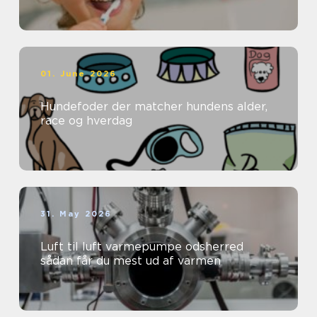
01. June 2026
Hundefoder der matcher hundens alder,
race og hverdag
31. May 2026
Luft til luft varmepumpe odsherred
sådan får du mest ud af varmen