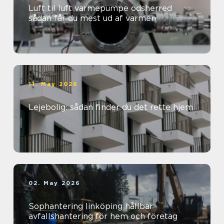
Luft til luft varmepumpe odsherred
sådan får du mest ud af varmen
11. May 2026
Lejebolig: sådan finder du det rette hjem
02. May 2026
Sophantering linköping hållbar
avfallshantering för hem och företag