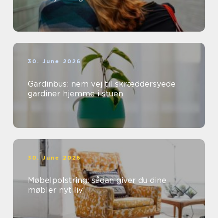
30. June 2026
Gardinbus: nem vej til skræddersyede
gardiner hjemme i stuen
30. June 2026
Møbelpolstring: sådan giver du dine
møbler nyt liv