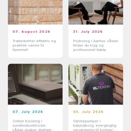
07. August 2026
31. July 2026
Træbriketter effektiv og
Psykolog i Aarhus: sådan
praktisk varme til
finder du tryg og
hjemmet
professionel hjælp
07. July 2026
05. July 2026
Online booking i
Varmepumper i
sundhedssektoren:
kalundborg: energirigtig
sådan skaber digitale
opvarmning til boliger