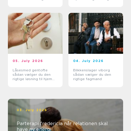
aftaler mere ro i
og erhverv
hverdagen
05. July 2026
04. July 2026
Låsesmed gentofte
Blikkenslager viborg
sådan vælger du den
sådan vælger du den
rigtige løsning til hjem
rigtige fagmand
og erhverv
03. July 2026
Parterapi fredericia når relationen skal
have ny energi