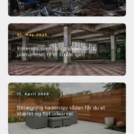
01. May 2026
Fliserens svendborg sådan får du
uderummet til at stråle igen
11. April 2026
Belægning haderslev sådan får du et
stærkt og flot udeareal