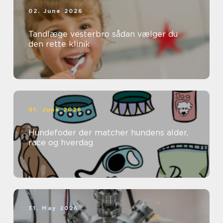
02. June 2026
Tandlæge vesterbro sådan vælger du
den rette klinik
01. June 2026
Hundefoder der matcher hundens alder,
race og hverdag
31. May 2026