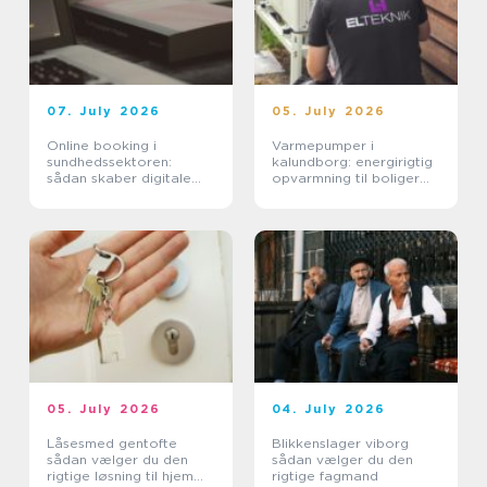
07. July 2026
05. July 2026
Online booking i
Varmepumper i
sundhedssektoren:
kalundborg: energirigtig
sådan skaber digitale
opvarmning til boliger
aftaler mere ro i
og erhverv
hverdagen
05. July 2026
04. July 2026
Låsesmed gentofte
Blikkenslager viborg
sådan vælger du den
sådan vælger du den
rigtige løsning til hjem
rigtige fagmand