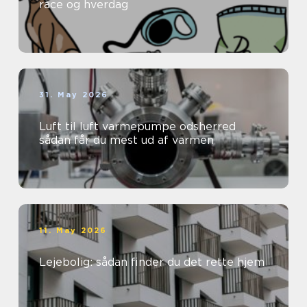
race og hverdag
31. May 2026
Luft til luft varmepumpe odsherred
sådan får du mest ud af varmen
11. May 2026
Lejebolig: sådan finder du det rette hjem