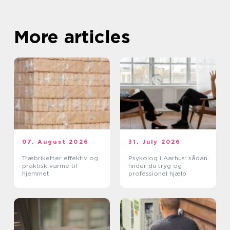
More articles
07. August 2026
31. July 2026
Træbriketter effektiv og
Psykolog i Aarhus: sådan
praktisk varme til
finder du tryg og
hjemmet
professionel hjælp