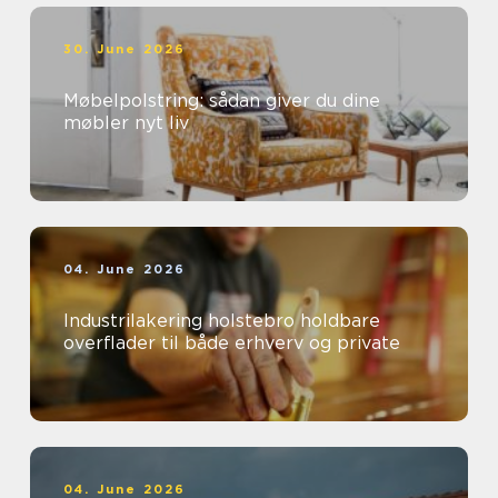
30. June 2026
Møbelpolstring: sådan giver du dine
møbler nyt liv
04. June 2026
Industrilakering holstebro holdbare
overflader til både erhverv og private
04. June 2026