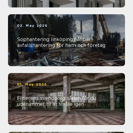
02. May 2026
Sophantering linköping hållbar
avfallshantering för hem och företag
01. May 2026
Fliserens svendborg sådan får du
uderummet til at stråle igen