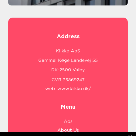
Address
web:
www.klikko.dk/
Menu
Ads
About Us