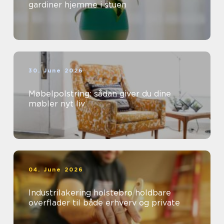
gardiner hjemme i stuen
30. June 2026
Møbelpolstring: sådan giver du dine
møbler nyt liv
04. June 2026
Industrilakering holstebro holdbare
overflader til både erhverv og private