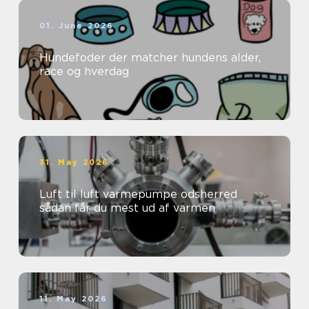
01. June 2026
Hundefoder der matcher hundens alder,
race og hverdag
31. May 2026
Luft til luft varmepumpe odsherred
sådan får du mest ud af varmen
11. May 2026