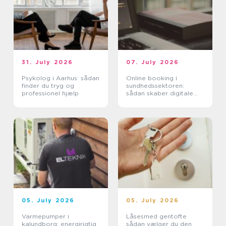
31. July 2026
07. July 2026
Psykolog i Aarhus: sådan
Online booking i
finder du tryg og
sundhedssektoren:
professionel hjælp
sådan skaber digitale
aftaler mere ro i
hverdagen
05. July 2026
05. July 2026
Varmepumper i
Låsesmed gentofte
kalundborg: energirigtig
sådan vælger du den