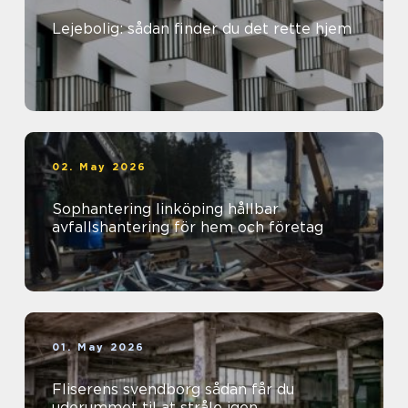
Lejebolig: sådan finder du det rette hjem
02. May 2026
Sophantering linköping hållbar
avfallshantering för hem och företag
01. May 2026
Fliserens svendborg sådan får du
uderummet til at stråle igen