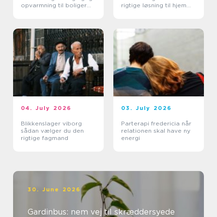
opvarmning til boliger
rigtige løsning til hjem
og erhverv
og erhverv
04. July 2026
03. July 2026
Blikkenslager viborg
Parterapi fredericia når
sådan vælger du den
relationen skal have ny
rigtige fagmand
energi
30. June 2026
Gardinbus: nem vej til skræddersyede