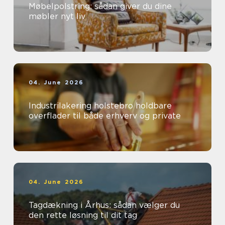
Møbelpolstring: sådan giver du dine
møbler nyt liv
04. June 2026
Industrilakering holstebro holdbare
overflader til både erhverv og private
04. June 2026
Tagdækning i Århus: sådan vælger du
den rette løsning til dit tag