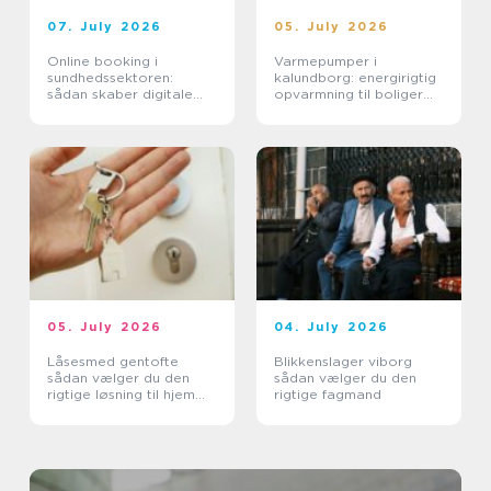
07. July 2026
05. July 2026
Online booking i
Varmepumper i
sundhedssektoren:
kalundborg: energirigtig
sådan skaber digitale
opvarmning til boliger
aftaler mere ro i
og erhverv
hverdagen
05. July 2026
04. July 2026
Låsesmed gentofte
Blikkenslager viborg
sådan vælger du den
sådan vælger du den
rigtige løsning til hjem
rigtige fagmand
og erhverv