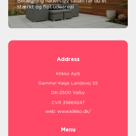
Belægning haderslev sådan får du et
stærkt og flot udeareal
Address
web:
www.klikko.dk/
Menu