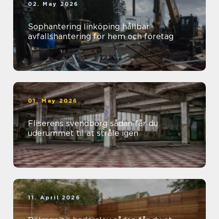
02. May 2026
Sophantering linköping hållbar
avfallshantering för hem och företag
01. May 2026
Fliserens svendborg sådan får du
uderummet til at stråle igen
11. April 2026