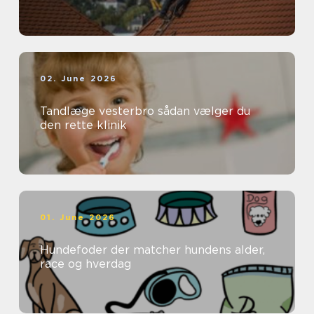
02. June 2026
Tandlæge vesterbro sådan vælger du
den rette klinik
01. June 2026
Hundefoder der matcher hundens alder,
race og hverdag