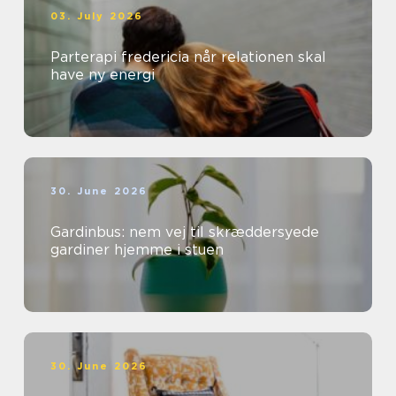
03. July 2026
Parterapi fredericia når relationen skal
have ny energi
30. June 2026
Gardinbus: nem vej til skræddersyede
gardiner hjemme i stuen
30. June 2026