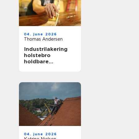
04. june 2026
Thomas Andersen
Industrilakering
holstebro
holdbare
overflader til både
erhverv og private
04. june 2026