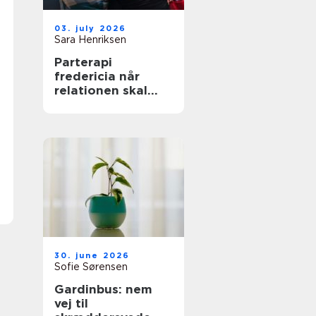
03. july 2026
Sara Henriksen
Parterapi
fredericia når
relationen skal
have ny energi
30. june 2026
Sofie Sørensen
Gardinbus: nem
vej til