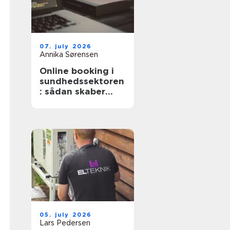
07. july 2026
Annika Sørensen
Online booking i
sundhedssektoren
: sådan skaber
digitale aftaler
mere ro i
hverdagen
05. july 2026
Lars Pedersen