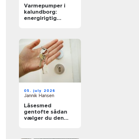
Varmepumper i
kalundborg:
energirigtig
opvarmning til
boliger og erhverv
05. july 2026
Jannik Hansen
Låsesmed
gentofte sådan
vælger du den
rigtige løsning til
hjem og erhverv