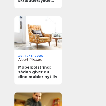
skræddersyede
gardiner hjemme i
stuen
30. june 2026
Albert Pilgaard
Møbelpolstring:
sådan giver du
dine møbler nyt liv