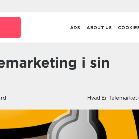
ADS
ABOUT US
COOKIE
ard
Hvad Er Telemarket