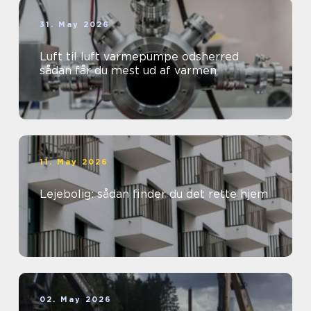
31. May 2026
Luft til luft varmepumpe odsherred
sådan får du mest ud af varmen
11. May 2026
Lejebolig: sådan finder du det rette hjem
02. May 2026