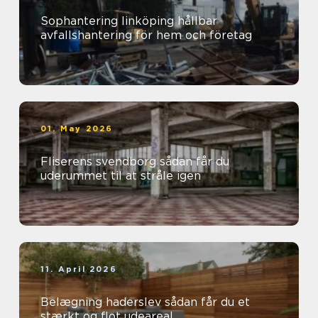
Sophantering linköping hållbar
avfallshantering för hem och företag
01. May 2026
Fliserens svendborg sådan får du
uderummet til at stråle igen
11. April 2026
Belægning haderslev sådan får du et
stærkt og flot udeareal