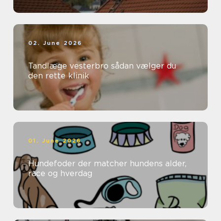
02. June 2026
Tandlæge vesterbro sådan vælger du
den rette klinik
01. June 2026
Hundefoder der matcher hundens alder,
race og hverdag