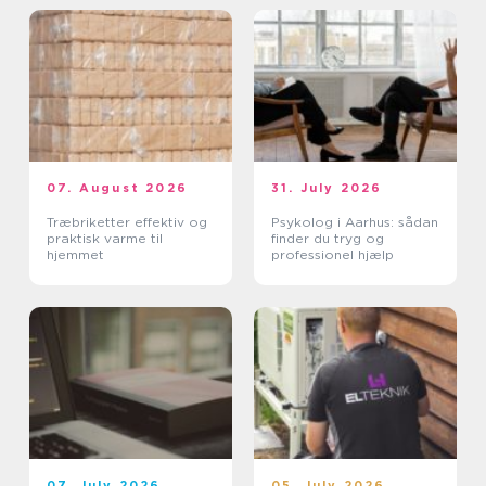
07. August 2026
31. July 2026
Træbriketter effektiv og
Psykolog i Aarhus: sådan
praktisk varme til
finder du tryg og
hjemmet
professionel hjælp
07. July 2026
05. July 2026