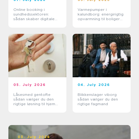
Online booking i
Varmepumper i
sundhedssektoren:
kalundborg: energirigtig
sådan skaber digitale
opvarmning til boliger
aftaler mere ro i
og erhverv
hverdagen
05. July 2026
04. July 2026
Låsesmed gentofte
Blikkenslager viborg
sådan vælger du den
sådan vælger du den
rigtige løsning til hjem
rigtige fagmand
og erhverv
03. July 2026