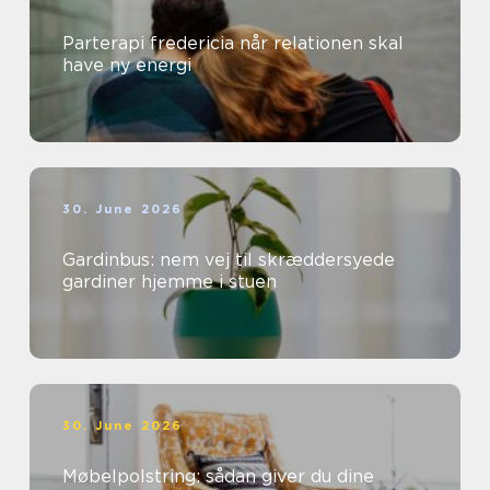
Parterapi fredericia når relationen skal
have ny energi
30. June 2026
Gardinbus: nem vej til skræddersyede
gardiner hjemme i stuen
30. June 2026
Møbelpolstring: sådan giver du dine