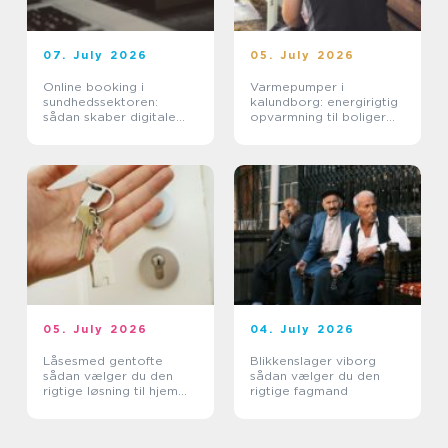
07. July 2026
05. July 2026
Online booking i
Varmepumper i
sundhedssektoren:
kalundborg: energirigtig
sådan skaber digitale
opvarmning til boliger
aftaler mere ro i
og erhverv
hverdagen
05. July 2026
04. July 2026
Låsesmed gentofte
Blikkenslager viborg
sådan vælger du den
sådan vælger du den
rigtige løsning til hjem
rigtige fagmand
og erhverv