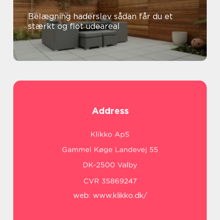
Belægning haderslev sådan får du et
stærkt og flot udeareal
Address
web:
www.klikko.dk/