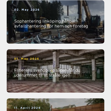
02. May 2026
Sophantering linköping hållbar
avfallshantering för hem och företag
01. May 2026
Fliserens svendborg sådan får du
uderummet til at stråle igen
11. April 2026