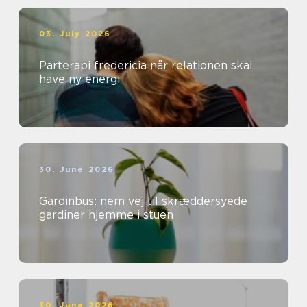
03. July 2026
Parterapi fredericia når relationen skal
have ny energi
30. June 2026
Gardinbus: nem vej til skræddersyede
gardiner hjemme i stuen
30. June 2026