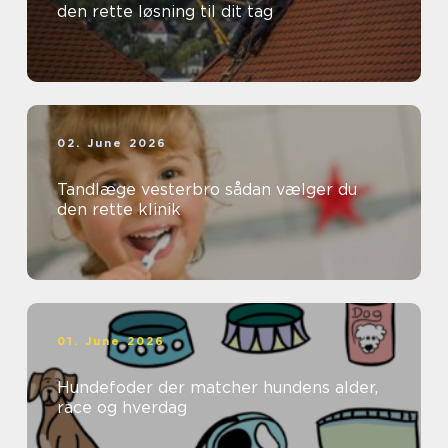
den rette løsning til dit tag
02. June 2026
Tandlæge vesterbro sådan vælger du
den rette klinik
01. June 2026
Hundefoder der matcher hundens alder,
race og hverdag