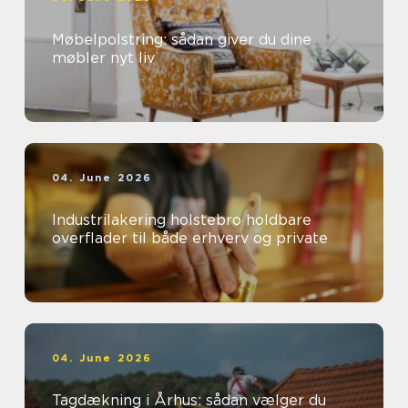
Møbelpolstring: sådan giver du dine
møbler nyt liv
04. June 2026
Industrilakering holstebro holdbare
overflader til både erhverv og private
04. June 2026
Tagdækning i Århus: sådan vælger du