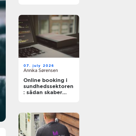
professionel hjælp
07. july 2026
Annika Sørensen
Online booking i
sundhedssektoren
: sådan skaber
digitale aftaler
mere ro i
hverdagen