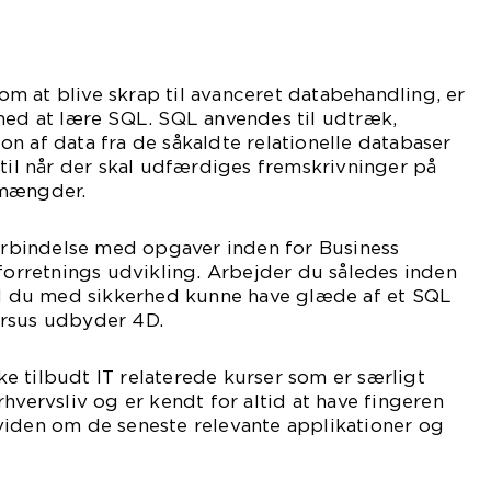
m at blive skrap til avanceret databehandling, er
med at lære SQL. SQL anvendes til udtræk,
n af data fra de såkaldte relationelle databaser
stil når der skal udfærdiges fremskrivninger på
 mængder.
forbindelse med opgaver inden for Business
 forretnings udvikling. Arbejder du således inden
vil du med sikkerhed kunne have glæde af et SQL
ursus udbyder 4D.
 tilbudt IT relaterede kurser som er særligt
hvervsliv og er kendt for altid at have fingeren
viden om de seneste relevante applikationer og