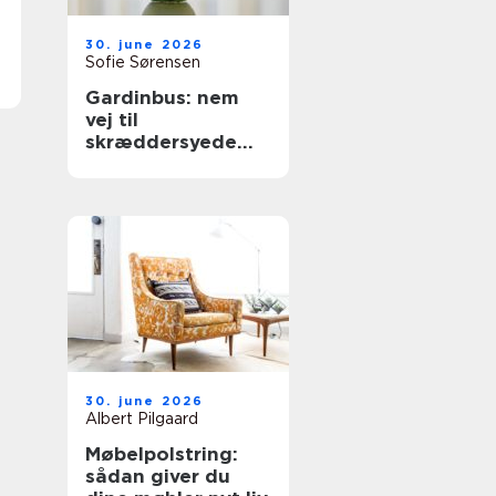
30. june 2026
Sofie Sørensen
Gardinbus: nem
vej til
skræddersyede
gardiner hjemme i
stuen
30. june 2026
Albert Pilgaard
Møbelpolstring:
sådan giver du