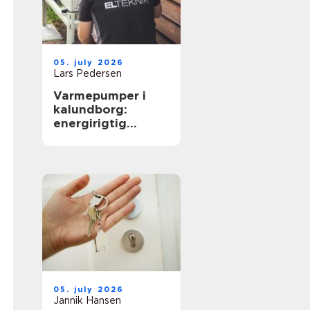
05. july 2026
Lars Pedersen
Varmepumper i
kalundborg:
energirigtig
opvarmning til
boliger og erhverv
05. july 2026
Jannik Hansen