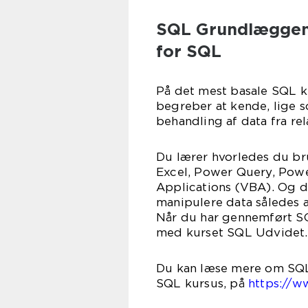
SQL Grundlæggende
for SQL
På det mest basale SQL 
begreber at kende, lige s
behandling af data fra rel
Du lærer hvorledes du b
Excel, Power Query, Power
Applications (VBA). Og du
manipulere data således a
Når du har gennemført S
med kurset SQL Udvidet.
Du kan læse mere om SQL 
SQL kursus, på
https://w