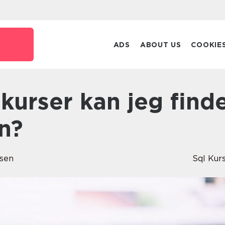
ADS
ABOUT US
COOKIE
n?
ksen
Sql Kur