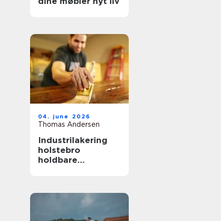
dine møbler nyt liv
04. june 2026
Thomas Andersen
Industrilakering
holstebro
holdbare
overflader til både
erhverv og private