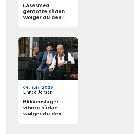
Låsesmed
gentofte sådan
vælger du den
rigtige løsning til
hjem og erhverv
04. july 2026
Linnea Jensen
Blikkenslager
viborg sådan
vælger du den
rigtige fagmand