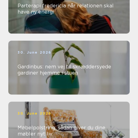
Parterapi fredericia når relationen skal
have ny energi
30. June 2026
Gardinbus: nem vej til skræddersyede
gardiner hjemme i stuen
30. June 2026
Møbelpolstring: sådan giver du dine
møbler nyt liv