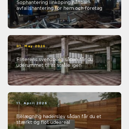
Sophantering linköping hållbar
avfallshantering för hem och företag
01. May 2026
Fliserens svendborg sådan får du
uderummet til at stråle igen
11. April 2026
Belægning haderslev sådan får du et
stærkt og flot udeareal