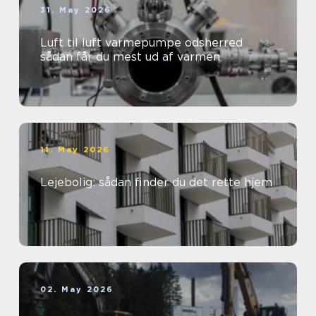
31. May 2026
Luft til luft varmepumpe odsherred
sådan får du mest ud af varmen
11. May 2026
Lejebolig: sådan finder du det rette hjem
02. May 2026