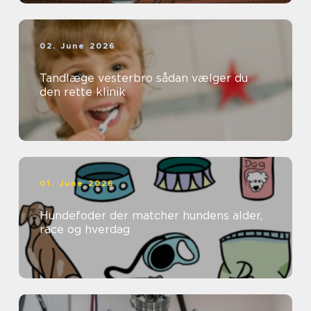
02. June 2026
Tandlæge vesterbro sådan vælger du
den rette klinik
01. June 2026
Hundefoder der matcher hundens alder,
race og hverdag