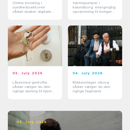
Online booking i
Varmepumper i
sundhedssektoren:
kalundborg: energirigtig
sådan skaber digitale
opvarmning til boliger
aftaler mere ro i
og erhverv
hverdagen
05. July 2026
04. July 2026
Låsesmed gentofte
Blikkenslager viborg
sådan vælger du den
sådan vælger du den
rigtige løsning til hjem
rigtige fagmand
og erhverv
03. July 2026