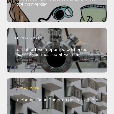
race og hverdag
31. May 2026
Luft til luft varmepumpe odsherred
sådan får du mest ud af varmen
11. May 2026
Lejebolig: sådan finder du det rette hjem