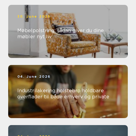
30. June 2026
Møbelpolstring: sådan giver du dine
møbler nyt liv
04. June 2026
Industrilakering holstebro holdbare
overflader til både erhverv og private