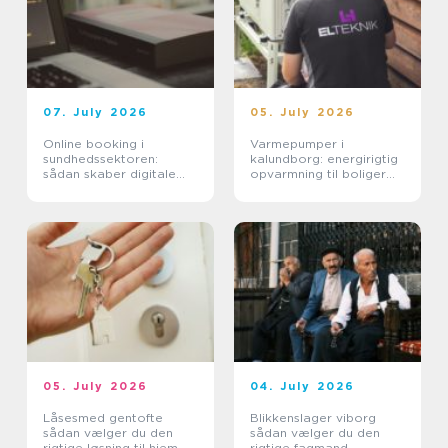
07. July 2026
05. July 2026
Online booking i
Varmepumper i
sundhedssektoren:
kalundborg: energirigtig
sådan skaber digitale
opvarmning til boliger
aftaler mere ro i
og erhverv
hverdagen
05. July 2026
04. July 2026
Låsesmed gentofte
Blikkenslager viborg
sådan vælger du den
sådan vælger du den
rigtige løsning til hjem
rigtige fagmand