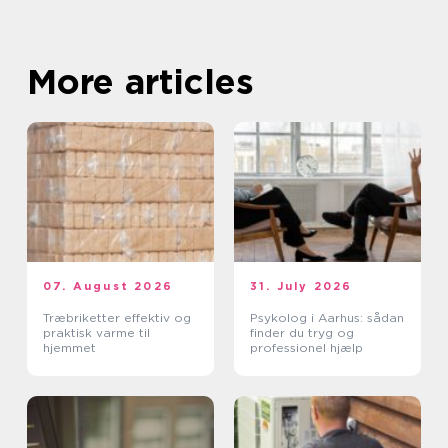
More articles
07. August 2026
31. July 2026
Træbriketter effektiv og
Psykolog i Aarhus: sådan
praktisk varme til
finder du tryg og
hjemmet
professionel hjælp