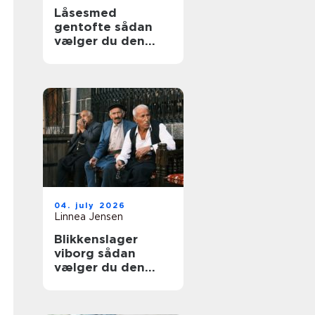
Låsesmed
gentofte sådan
vælger du den
rigtige løsning til
hjem og erhverv
04. july 2026
Linnea Jensen
Blikkenslager
viborg sådan
vælger du den
rigtige fagmand