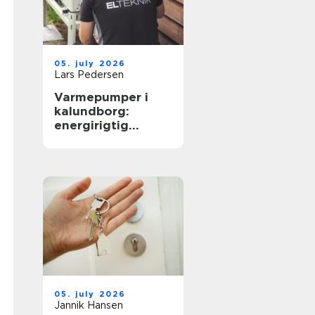
05. july 2026
Lars Pedersen
Varmepumper i
kalundborg:
energirigtig
opvarmning til
boliger og erhverv
05. july 2026
Jannik Hansen