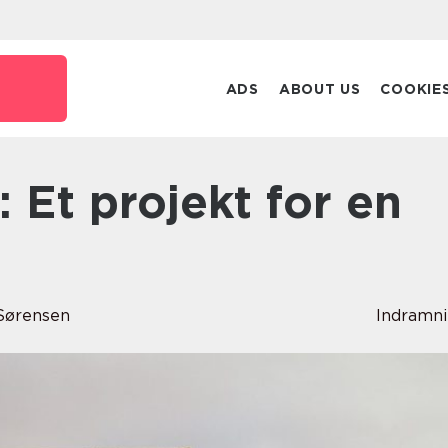
ADS
ABOUT US
COOKIE
Sørensen
Indramn