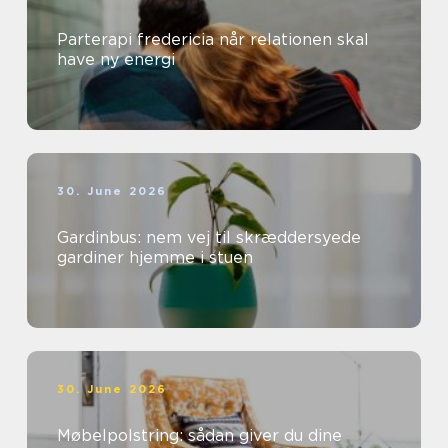
Parterapi fredericia når relationen skal
have ny energi
30. June 2026
Gardinbus: nem vej til skræddersyede
gardiner hjemme i stuen
30. June 2026
Møbelpolstring: sådan giver du dine