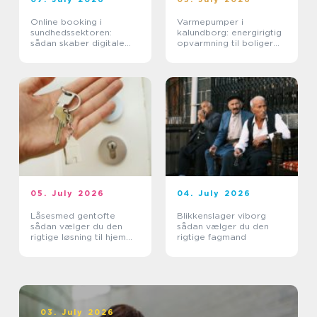
Online booking i
Varmepumper i
sundhedssektoren:
kalundborg: energirigtig
sådan skaber digitale
opvarmning til boliger
aftaler mere ro i
og erhverv
hverdagen
05. July 2026
04. July 2026
Låsesmed gentofte
Blikkenslager viborg
sådan vælger du den
sådan vælger du den
rigtige løsning til hjem
rigtige fagmand
og erhverv
03. July 2026