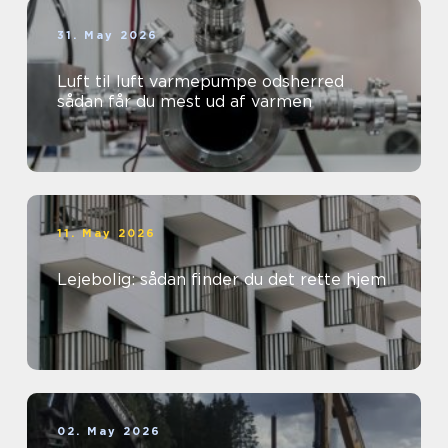
31. May 2026
Luft til luft varmepumpe odsherred
sådan får du mest ud af varmen
11. May 2026
Lejebolig: sådan finder du det rette hjem
02. May 2026