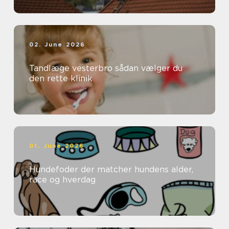
02. June 2026
Tandlæge vesterbro sådan vælger du
den rette klinik
01. June 2026
Hundefoder der matcher hundens alder,
race og hverdag