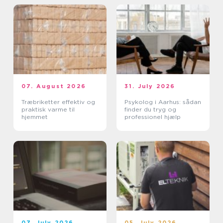
07. August 2026
31. July 2026
Træbriketter effektiv og
Psykolog i Aarhus: sådan
praktisk varme til
finder du tryg og
hjemmet
professionel hjælp
07. July 2026
05. July 2026