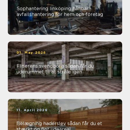
Sophantering linköping hållbar
avfallshantering för hem och företag
01. May 2026
Fliserens svendborg sådan får du
uderummet til at stråle igen
11. April 2026
Belægning haderslev sådan får du et
stærkt og flot udeareal