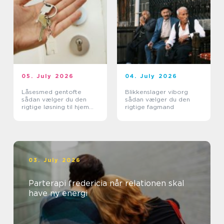
05. July 2026
04. July 2026
Låsesmed gentofte
Blikkenslager viborg
sådan vælger du den
sådan vælger du den
rigtige løsning til hjem
rigtige fagmand
og erhverv
03. July 2026
Parterapi fredericia når relationen skal
have ny energi