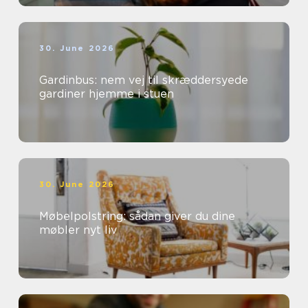
30. June 2026
Gardinbus: nem vej til skræddersyede
gardiner hjemme i stuen
30. June 2026
Møbelpolstring: sådan giver du dine
møbler nyt liv