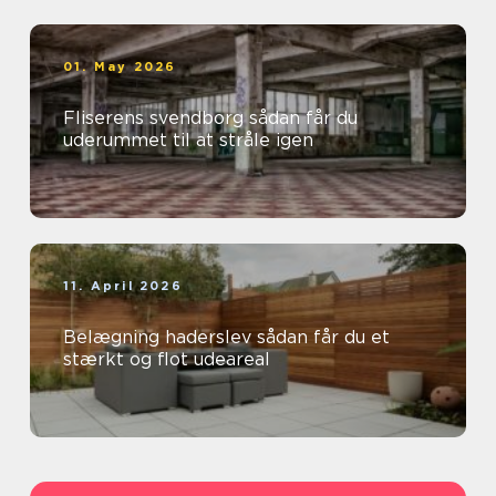
01. May 2026
Fliserens svendborg sådan får du
uderummet til at stråle igen
11. April 2026
Belægning haderslev sådan får du et
stærkt og flot udeareal