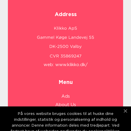
Address
web:
www.klikko.dk/
Menu
Ads
About Us
Cookies
På vores website bruges cookies til at huske dine
indstillinger, statistik og personalisering af indhold og
Contact
annoncer. Denne information deles med tredjepart. Ved
Sitemap