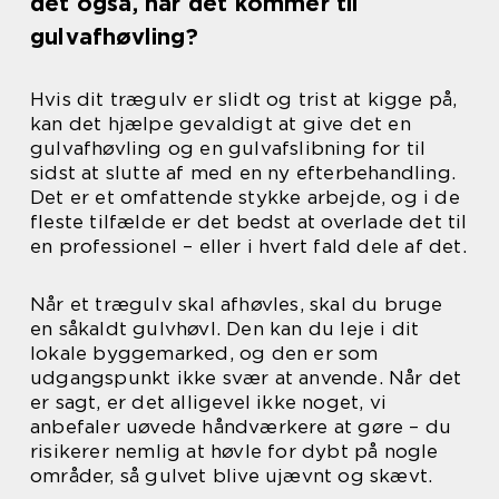
det også, når det kommer til
gulvafhøvling?
Hvis dit trægulv er slidt og trist at kigge på,
kan det hjælpe gevaldigt at give det en
gulvafhøvling og en gulvafslibning for til
sidst at slutte af med en ny efterbehandling.
Det er et omfattende stykke arbejde, og i de
fleste tilfælde er det bedst at overlade det til
en professionel – eller i hvert fald dele af det.
Når et trægulv skal afhøvles, skal du bruge
en såkaldt gulvhøvl. Den kan du leje i dit
lokale byggemarked, og den er som
udgangspunkt ikke svær at anvende. Når det
er sagt, er det alligevel ikke noget, vi
anbefaler uøvede håndværkere at gøre – du
risikerer nemlig at høvle for dybt på nogle
områder, så gulvet blive ujævnt og skævt.