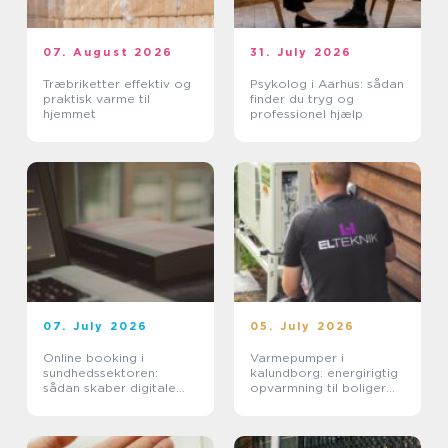
07. August 2026
31. July 2026
Træbriketter effektiv og
Psykolog i Aarhus: sådan
praktisk varme til
finder du tryg og
hjemmet
professionel hjælp
07. July 2026
05. July 2026
Online booking i
Varmepumper i
sundhedssektoren:
kalundborg: energirigtig
sådan skaber digitale
opvarmning til boliger
aftaler mere ro i
og erhverv
hverdagen