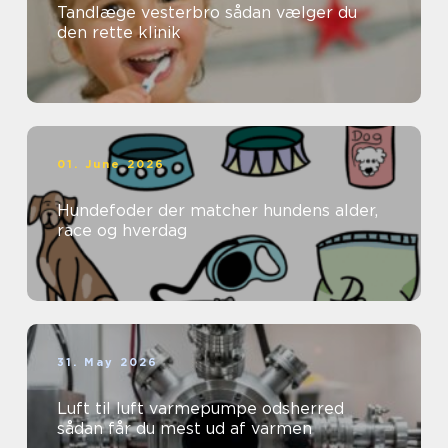
Tandlæge vesterbro sådan vælger du
den rette klinik
01. June 2026
Hundefoder der matcher hundens alder,
race og hverdag
31. May 2026
Luft til luft varmepumpe odsherred
sådan får du mest ud af varmen