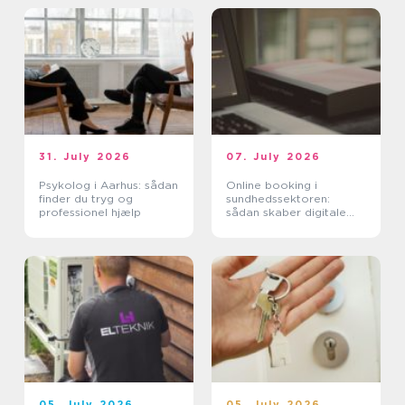
31. July 2026
07. July 2026
Psykolog i Aarhus: sådan
Online booking i
finder du tryg og
sundhedssektoren:
professionel hjælp
sådan skaber digitale
aftaler mere ro i
hverdagen
05. July 2026
05. July 2026