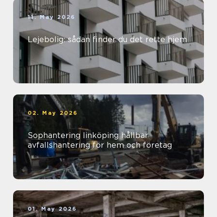
11. May 2026
Lejebolig: sådan finder du det rette hjem
02. May 2026
Sophantering linköping hållbar
avfallshantering för hem och företag
01. May 2026