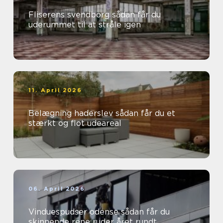
Fliserens svendborg sådan får du
uderummet til at stråle igen
11. April 2026
Belægning haderslev sådan får du et
stærkt og flot udeareal
06. April 2026
Vinduespudser odense sådan får du
skinnende rene ruder året rundt