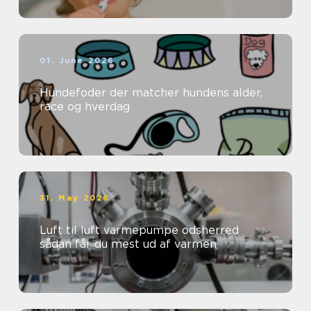
01. June 2026
Hundefoder der matcher hundens alder,
race og hverdag
31. May 2026
Luft til luft varmepumpe odsherred
sådan får du mest ud af varmen