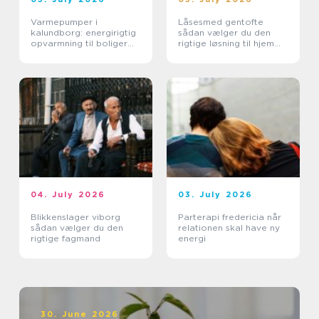
Varmepumper i
Låsesmed gentofte
kalundborg: energirigtig
sådan vælger du den
opvarmning til boliger
rigtige løsning til hjem
og erhverv
og erhverv
04. July 2026
03. July 2026
Blikkenslager viborg
Parterapi fredericia når
sådan vælger du den
relationen skal have ny
rigtige fagmand
energi
30. June 2026